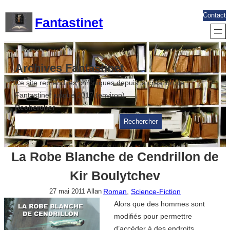
Aller
Contact
Fantastinet
au
contenu
Archives Fantastinet
Ce site reprend les chroniques depuis la création de
Fantastinet jusque 2017 (environ)
Rechercher
Rechercher
La Robe Blanche de Cendrillon de
Kir Boulytchev
Roman
, 
Science-Fiction
27 mai 2011
Allan
Alors que des hommes sont
modifiés pour permettre
d’accéder à des endroits