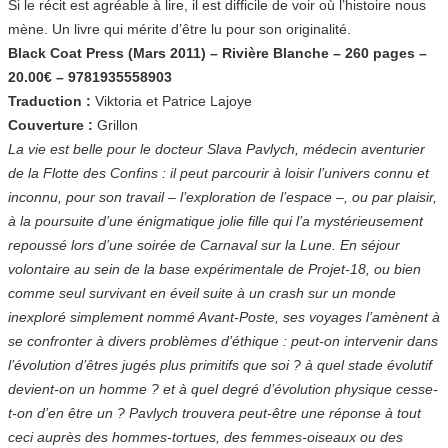
Si le récit est agréable à lire, il est difficile de voir où l’histoire nous
mène. Un livre qui mérite d’être lu pour son originalité.
Black Coat Press (Mars 2011) – Rivière Blanche – 260 pages –
20.00€ – 9781935558903
Traduction :
Viktoria et Patrice Lajoye
Couverture :
Grillon
La vie est belle pour le docteur Slava Pavlych, médecin aventurier
de la Flotte des Confins : il peut parcourir à loisir l’univers connu et
inconnu, pour son travail – l’exploration de l’espace –, ou par plaisir,
à la poursuite d’une énigmatique jolie fille qui l’a mystérieusement
repoussé lors d’une soirée de Carnaval sur la Lune. En séjour
volontaire au sein de la base expérimentale de Projet-18, ou bien
comme seul survivant en éveil suite à un crash sur un monde
inexploré simplement nommé Avant-Poste, ses voyages l’amènent à
se confronter à divers problèmes d’éthique : peut-on intervenir dans
l’évolution d’êtres jugés plus primitifs que soi ? à quel stade évolutif
devient-on un homme ? et à quel degré d’évolution physique cesse-
t-on d’en être un ? Pavlych trouvera peut-être une réponse à tout
ceci auprès des hommes-tortues, des femmes-oiseaux ou des