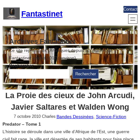
Aller
Contact
Fantastinet
au
contenu
Archives Fantastinet
Ce site reprend les chroniques depuis la création de
Fantastinet jusque 2017 (environ)
Rechercher
Rechercher
La Proie des cieux de John Arcudi,
Javier Saltares et Walden Wong
Bandes Dessinées
, 
Science-Fiction
7 octobre 2010
Charles
Predator – Tome 1
L’histoire se déroule dans une ville d’Afrique de l’Est, une guerre
civil fait rage, la ville est désertée de ses habitants pour faire place