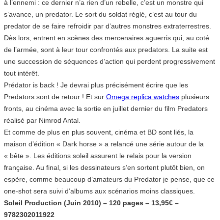
à l’ennemi : ce dernier n’a rien d’un rebelle, c’est un monstre qui
s’avance, un predator. Le sort du soldat réglé, c’est au tour du
predator de se faire refroidir par d’autres monstres extraterrestres.
Dès lors, entrent en scènes des mercenaires aguerris qui, au coté
de l’armée, sont à leur tour confrontés aux predators. La suite est
une succession de séquences d’action qui perdent progressivement
tout intérêt.
Prédator is back ! Je devrai plus précisément écrire que les
Predators sont de retour ! Et sur
Omega replica watches
plusieurs
fronts, au cinéma avec la sortie en juillet dernier du film Predators
réalisé par Nimrod Antal.
Et comme de plus en plus souvent, cinéma et BD sont liés, la
maison d’édition « Dark horse » a relancé une série autour de la
« bête ». Les éditions soleil assurent le relais pour la version
française. Au final, si les dessinateurs s’en sortent plutôt bien, on
espère, comme beaucoup d’amateurs du Predator je pense, que ce
one-shot sera suivi d’albums aux scénarios moins classiques.
Soleil Production (Juin 2010) – 120 pages – 13,95€ –
9782302011922