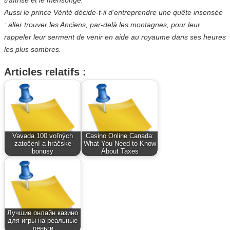
Aussi le prince Vérité décide-t-il d’entreprendre une quête insensée
: aller trouver les Anciens, par-delà les montagnes, pour leur
rappeler leur serment de venir en aide au royaume dans ses heures
les plus sombres.
Articles relatifs :
Vavada 100 voľných
Casino Online Canada:
zatočení a hráčske
What You Need to Know
bonusy
About Taxes
Лучшие онлайн казино
для игры на реальные
деньги