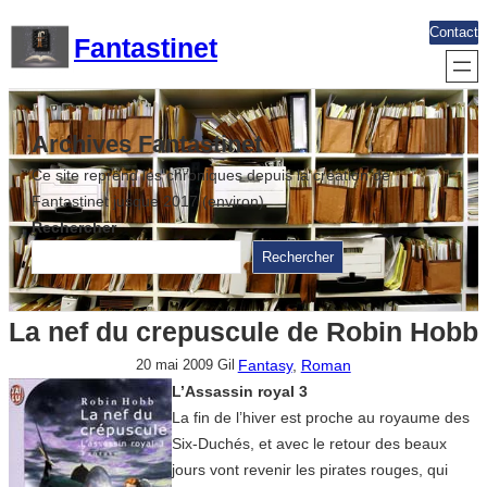
Aller
Contact
Fantastinet
au
contenu
Archives Fantastinet
Ce site reprend les chroniques depuis la création de
Fantastinet jusque 2017 (environ)
Rechercher
Rechercher
La nef du crepuscule de Robin Hobb
Fantasy
, 
Roman
20 mai 2009
Gil
L’Assassin royal 3
La fin de l’hiver est proche au royaume des
Six-Duchés, et avec le retour des beaux
jours vont revenir les pirates rouges, qui