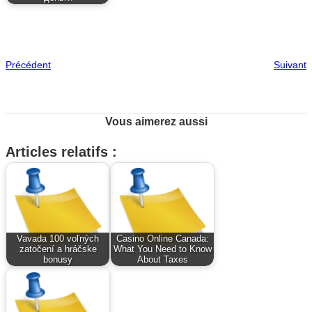
Précédent
Suivant
Vous aimerez aussi
Articles relatifs :
Vavada 100 voľných
Casino Online Canada:
zatočení a hráčske
What You Need to Know
bonusy
About Taxes