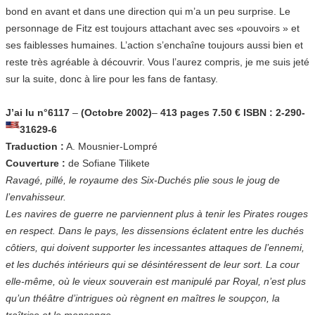
bond en avant et dans une direction qui m’a un peu surprise. Le
personnage de Fitz est toujours attachant avec ses «pouvoirs » et
ses faiblesses humaines. L’action s’enchaîne toujours aussi bien et
reste très agréable à découvrir. Vous l’aurez compris, je me suis jeté
sur la suite, donc à lire pour les fans de fantasy.
J’ai lu n°6117
–
(Octobre 2002)
–
413 pages 7.50 € ISBN : 2-290-
31629-6
Traduction :
A. Mousnier-Lompré
Couverture :
de Sofiane Tilikete
Ravagé, pillé, le royaume des Six-Duchés plie sous le joug de
l’envahisseur.
Les navires de guerre ne parviennent plus à tenir les Pirates rouges
en respect. Dans le pays, les dissensions éclatent entre les duchés
côtiers, qui doivent supporter les incessantes attaques de l’ennemi,
et les duchés intérieurs qui se désintéressent de leur sort. La cour
elle-même, où le vieux souverain est manipulé par Royal, n’est plus
qu’un théâtre d’intrigues où règnent en maîtres le soupçon, la
traîtrise et le mensonge.