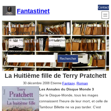
Aller
Contact
Fantastinet
au
contenu
Archives Fantastinet
Ce site reprend les chroniques depuis la création de
Fantastinet jusque 2017 (environ)
Rechercher
Rechercher
La Huitième fille de Terry Pratchett
Fantasy
, 
Roman
30 décembre 2008
Etienne
Les Annales du Disque Monde 3
Sur le Disque-Monde, tous les mages
connaissent l’heure de leur mort, et celle de
Tambour Billette ne va pas tarder. C’est