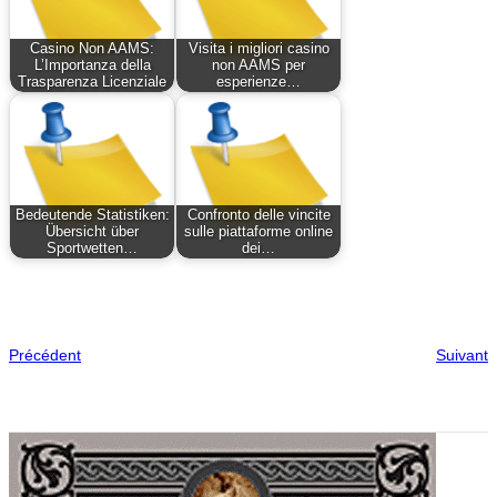
Casino Non AAMS:
Visita i migliori casino
L’Importanza della
non AAMS per
Trasparenza Licenziale
esperienze…
Bedeutende Statistiken:
Confronto delle vincite
Übersicht über
sulle piattaforme online
Sportwetten…
dei…
Précédent
Suivant