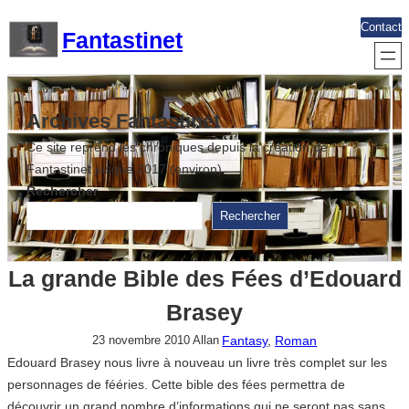
Aller
Contact
Fantastinet
au
contenu
Archives Fantastinet
Ce site reprend les chroniques depuis la création de
Fantastinet jusque 2017 (environ)
Rechercher
Rechercher
La grande Bible des Fées d’Edouard
Brasey
Fantasy
, 
Roman
23 novembre 2010
Allan
Edouard Brasey nous livre à nouveau un livre très complet sur les
personnages de fééries. Cette bible des fées permettra de
découvrir un grand nombre d’informations qui ne seront pas sans