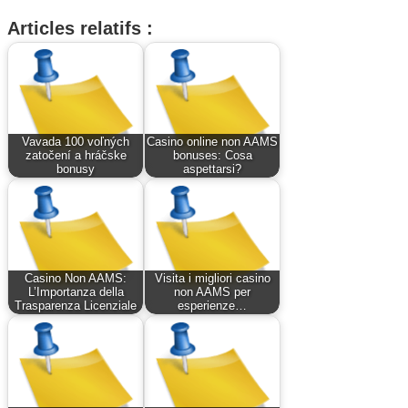
Articles relatifs :
Vavada 100 voľných
Casino online non AAMS
zatočení a hráčske
bonuses: Cosa
bonusy
aspettarsi?
Casino Non AAMS:
Visita i migliori casino
L’Importanza della
non AAMS per
Trasparenza Licenziale
esperienze…