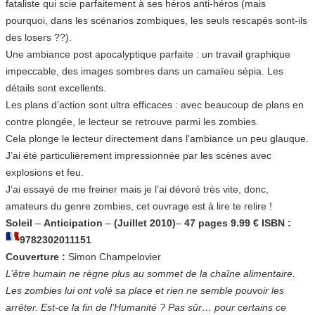
fataliste qui scie parfaitement à ses héros anti-héros (mais
pourquoi, dans les scénarios zombiques, les seuls rescapés sont-ils
des losers ??).
Une ambiance post apocalyptique parfaite : un travail graphique
impeccable, des images sombres dans un camaïeu sépia. Les
détails sont excellents.
Les plans d’action sont ultra efficaces : avec beaucoup de plans en
contre plongée, le lecteur se retrouve parmi les zombies.
Cela plonge le lecteur directement dans l’ambiance un peu glauque.
J’ai été particulièrement impressionnée par les scènes avec
explosions et feu.
J’ai essayé de me freiner mais je l’ai dévoré très vite, donc,
amateurs du genre zombies, cet ouvrage est à lire te relire !
Soleil
–
Anticipation
–
(Juillet 2010)
–
47 pages 9.99 € ISBN :
9782302011151
Couverture :
Simon Champelovier
L’être humain ne règne plus au sommet de la chaîne alimentaire.
Les zombies lui ont volé sa place et rien ne semble pouvoir les
arrêter. Est-ce la fin de l’Humanité ? Pas sûr… pour certains ce