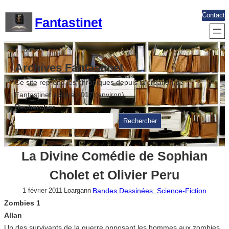
Aller
Contact
Fantastinet
au
contenu
Archives Fantastinet
Ce site reprend les chroniques depuis la création de
Fantastinet jusque 2017 (environ)
Rechercher
Rechercher
La Divine Comédie de Sophian
Cholet et Olivier Peru
Bandes Dessinées
, 
Science-Fiction
1 février 2011
Loargann
Zombies 1
Allan
Un des survivants de la guerre opposant les hommes aux zombies