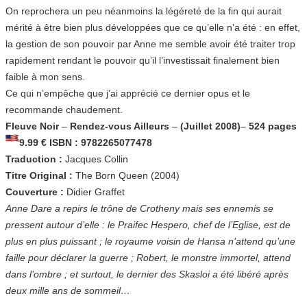
On reprochera un peu néanmoins la légéreté de la fin qui aurait
mérité à être bien plus développées que ce qu’elle n’a été : en effet,
la gestion de son pouvoir par Anne me semble avoir été traiter trop
rapidement rendant le pouvoir qu’il l’investissait finalement bien
faible à mon sens.
Ce qui n’empêche que j’ai apprécié ce dernier opus et le
recommande chaudement.
Fleuve Noir
–
Rendez-vous Ailleurs
–
(Juillet 2008)
–
524 pages
9.99 €
ISBN : 9782265077478
Traduction :
Jacques Collin
Titre Original :
The Born Queen (2004)
Couverture :
Didier Graffet
Anne Dare a repirs le trône de Crotheny mais ses ennemis se
pressent autour d’elle : le Praifec Hespero, chef de l’Eglise, est de
plus en plus puissant ; le royaume voisin de Hansa n’attend qu’une
faille pour déclarer la guerre ; Robert, le monstre immortel, attend
dans l’ombre ; et surtout, le dernier des Skasloi a été libéré après
deux mille ans de sommeil…