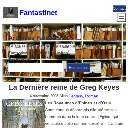
Aller
Contact
Fantastinet
au
contenu
Archives Fantastinet
Ce site reprend les chroniques depuis la création de
Fantastinet jusque 2017 (environ)
Rechercher
Rechercher
La Dernière reine de Greg Keyes
Fantasy
, 
Roman
4 novembre 2008
Allan
Les Royaumes d’Epines et d’Os 4
Anne conduit désormais elle-même ses
hommes dans la lutte contre l’Eglise, qui
véhicule qu’elle est une sorcière… L’attitude