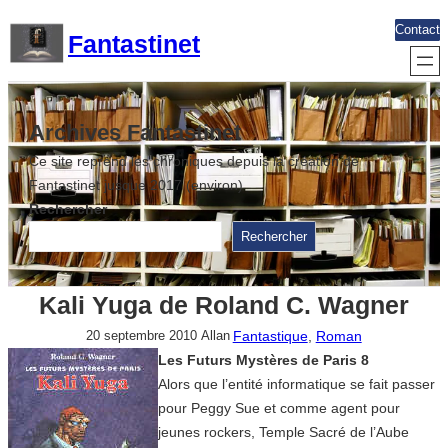
Aller
Contact
Fantastinet
au
contenu
Archives Fantastinet
Ce site reprend les chroniques depuis la création de
Fantastinet jusque 2017 (environ)
Rechercher
Rechercher
Kali Yuga de Roland C. Wagner
Fantastique
, 
Roman
20 septembre 2010
Allan
Les Futurs Mystères de Paris 8
Alors que l’entité informatique se fait passer
pour Peggy Sue et comme agent pour
jeunes rockers, Temple Sacré de l’Aube