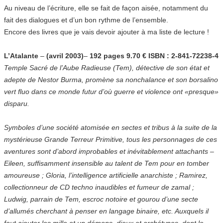
Au niveau de l’écriture, elle se fait de façon aisée, notamment du
fait des dialogues et d’un bon rythme de l’ensemble.
Encore des livres que je vais devoir ajouter à ma liste de lecture !
L’Atalante
–
(avril 2003)
–
192 pages 9.70 € ISBN : 2-841-72238-4
Temple Sacré de l’Aube Radieuse (Tem), détective de son état et
adepte de Nestor Burma, promène sa nonchalance et son borsalino
vert fluo dans ce monde futur d’où guerre et violence ont «presque»
disparu.
Symboles d’une société atomisée en sectes et tribus à la suite de la
mystérieuse Grande Terreur Primitive, tous les personnages de ces
aventures sont d’abord improbables et inévitablement attachants –
Eileen, suffisamment insensible au talent de Tem pour en tomber
amoureuse ; Gloria, l’intelligence artificielle anarchiste ; Ramirez,
collectionneur de CD techno inaudibles et fumeur de zamal ;
Ludwig, parrain de Tem, escroc notoire et gourou d’une secte
d’allumés cherchant à penser en langage binaire, etc. Auxquels il
faut ajouter les mille et un démons, dieux et archétypes, dont le