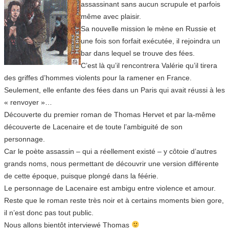
assassinant sans aucun scrupule et parfois
même avec plaisir.
Sa nouvelle mission le mène en Russie et
une fois son forfait exécutée, il rejoindra un
bar dans lequel se trouve des fées.
C’est là qu’il rencontrera Valérie qu’il tirera
des griffes d’hommes violents pour la ramener en France.
Seulement, elle enfante des fées dans un Paris qui avait réussi à les
« renvoyer »…
Découverte du premier roman de Thomas Hervet et par la-même
découverte de Lacenaire et de toute l’ambiguité de son
personnage.
Car le poète assassin – qui a réellement existé – y côtoie d’autres
grands noms, nous permettant de découvrir une version différente
de cette époque, puisque plongé dans la féérie.
Le personnage de Lacenaire est ambigu entre violence et amour.
Reste que le roman reste très noir et à certains moments bien gore,
il n’est donc pas tout public.
Nous allons bientôt interviewé Thomas