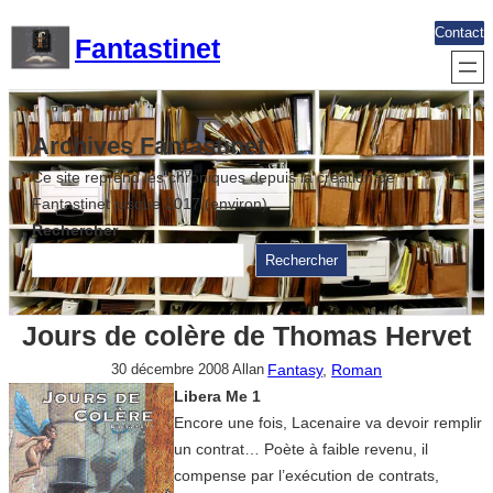
Aller
Contact
Fantastinet
au
contenu
Archives Fantastinet
Ce site reprend les chroniques depuis la création de
Fantastinet jusque 2017 (environ)
Rechercher
Rechercher
Jours de colère de Thomas Hervet
Fantasy
, 
Roman
30 décembre 2008
Allan
Libera Me 1
Encore une fois, Lacenaire va devoir remplir
un contrat… Poète à faible revenu, il
compense par l’exécution de contrats,