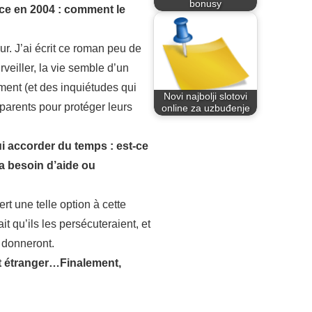
bonusy
ance en 2004 : comment le
r. J’ai écrit ce roman peu de
rveiller, la vie semble d’un
ent (et des inquiétudes qui
Novi najbolji slotovi
 parents pour protéger leurs
online za uzbuđenje
ui accorder du temps : est-ce
 a besoin d’aide ou
rt une telle option à cette
ait qu’ils les persécuteraient, et
s donneront.
et étranger…Finalement,