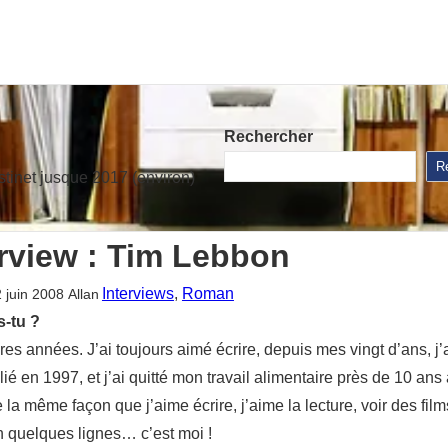
Rechercher
R
stinet jusque 2017 (environ)
erview : Tim Lebbon
Interviews
, 
Roman
2 juin 2008
Allan
s-tu ?
s années. J’ai toujours aimé écrire, depuis mes vingt d’ans, j’a
é en 1997, et j’ai quitté mon travail alimentaire près de 10 ans 
 la même façon que j’aime écrire, j’aime la lecture, voir des fil
 en quelques lignes… c’est moi !