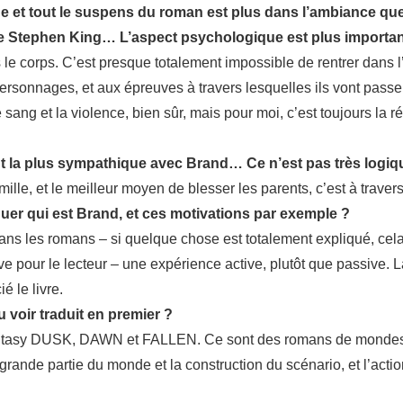
ue et tout le suspens du roman est plus dans l’ambiance qu
s de Stephen King… L’aspect psychologique est plus importan
s le corps. C’est presque totalement impossible de rentrer dans l
 personnages, et aux épreuves à travers lesquelles ils vont pass
le sang et la violence, bien sûr, mais pour moi, c’est toujours la
e fût la plus sympathique avec Brand… Ce n’est pas très logiq
ille, et le meilleur moyen de blesser les parents, c’est à travers l
uer qui est Brand, et ces motivations par exemple ?
ans les romans – si quelque chose est totalement expliqué, cela 
ve pour le lecteur – une expérience active, plutôt que passive. L
é le livre.
tu voir traduit en premier ?
k Fantasy DUSK, DAWN et FALLEN. Ce sont des romans de mondes 
grande partie du monde et la construction du scénario, et l’acti