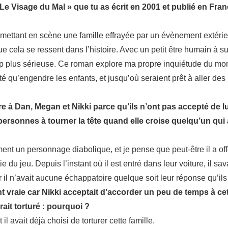
« Le Visage du Mal » que tu as écrit en 2001 et publié en Fr
ettant en scène une famille effrayée par un évènement extérieu
e cela se ressent dans l’histoire. Avec un petit être humain à su
p plus sérieuse. Ce roman explore ma propre inquiétude du mom
é qu’engendre les enfants, et jusqu’où seraient prêt à aller des
e à Dan, Megan et Nikki parce qu’ils n’ont pas accepté de l
personnes à tourner la tête quand elle croise quelqu’un qui
ent un personnage diabolique, et je pense que peut-être il a offe
ie du jeu. Depuis l’instant où il est entré dans leur voiture, il sav
r il n’avait aucune échappatoire quelque soit leur réponse qu’il
nt vraie car Nikki acceptait d’accorder un peu de temps à c
ait torturé : pourquoi ?
il avait déjà choisi de torturer cette famille.