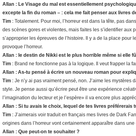
Allan : Le Visage du mal est essentiellement psychologiq
excepte la fin du roman – : cela me fait penser aux livre
Tim
: Totalement. Pour moi, l’horreur est dans la tête, pas dan
des scènes gores et violentes, mais faites les s’identifier aux
s’approprier les épreuves de l’histoire. Il y a de la place pour 
provoque l’horreur.
Allan : le destin de Nikki est le plus horrible même si ell
Tim
: Brand ne fonctionne pas à la logique. Il veut frapper la fam
Allan : As-tu pensé à écrire un nouveau roman pour expliq
Tim
: Je n’y ai pas vraiment pensé, non. J’aime les mystères d
style. Je pense aussi qu’écrire peut être une expérience créati
l’imagination du lecteur et je l’espère» il va encore plus appréci
Allan : Si tu avais le choix, lequel de tes livres préférerais 
Tim
: J’aimerais voir traduit en français mes livres de Dar
origines dans l’horreur vont certainement apparaître dans une 
Allan : Que peut-on te souhaiter ?