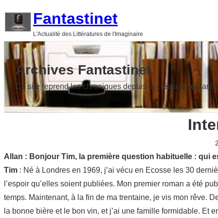
Aller
Fantastinet
au
L'Actualité des Littératures de l'Imaginaire
contenu
Archives Fantastinet
Ce site reprend les chroniques depuis la création de Fanta
Int
Allan : Bonjour Tim, la première question habituelle : qui e
Tim
: Né à Londres en 1969, j’ai vécu en Ecosse les 30 dernière
l’espoir qu’elles soient publiées. Mon premier roman a été publi
temps. Maintenant, à la fin de ma trentaine, je vis mon rêve. De
la bonne bière et le bon vin, et j’ai une famille formidable. Et