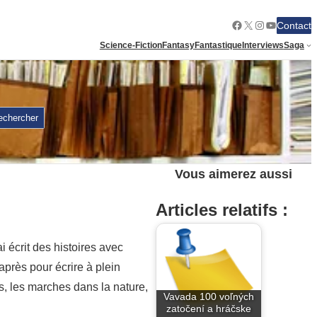
Facebook
X
Instagram
YouTube
Contact
Science-Fiction
Fantasy
Fantastique
Interviews
Saga
echercher
Vous aimerez aussi
Articles relatifs :
i écrit des histoires avec
après pour écrire à plein
ms, les marches dans la nature,
Vavada 100 voľných
zatočení a hráčske