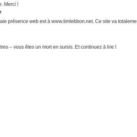
. Merci !
?
ie présence web est à www.timlebbon.net. Ce site va totalemen
es – vous êtes un mort en sursis. Et continuez à lire !