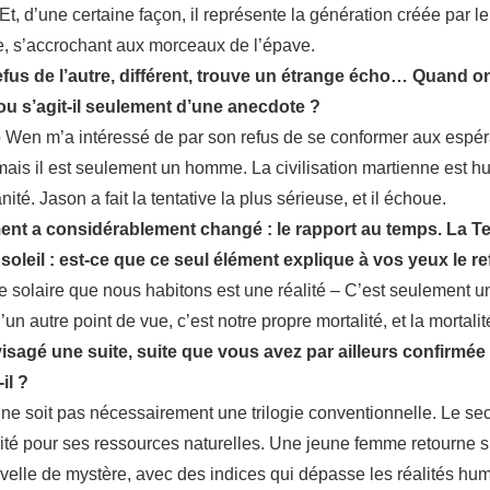
Et, d’une certaine façon, il représente la génération créée par 
ge, s’accrochant aux morceaux de l’épave.
 refus de l’autre, différent, trouve un étrange écho… Quand on 
 ou s’agit-il seulement d’une anecdote ?
en m’a intéressé de par son refus de se conformer aux espéra
 mais il est seulement un homme. La civilisation martienne est
té. Jason a fait la tentative la plus sérieuse, et il échoue.
ément a considérablement changé : le rapport au temps. La 
oleil : est-ce que ce seul élément explique à vos yeux le re
ème solaire que nous habitons est une réalité – C’est seulement
d’un autre point de vue, c’est notre propre mortalité, et la mortal
isagé une suite, suite que vous avez par ailleurs confirmée 
il ?
a ne soit pas nécessairement une trilogie conventionnelle. Le seco
loité pour ses ressources naturelles. Une jeune femme retourne
ouvelle de mystère, avec des indices qui dépasse les réalités hu