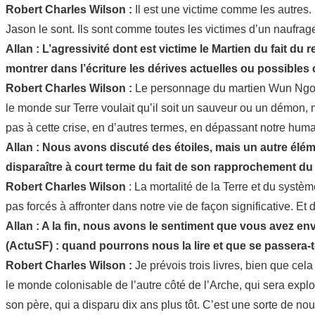
Robert Charles Wilson :
Il est une victime comme les autres. 
Jason le sont. Ils sont comme toutes les victimes d’un naufra
Allan : L’agressivité dont est victime le Martien du fait du
montrer dans l’écriture les dérives actuelles ou possibles
Robert Charles Wilson :
Le personnage du martien Wun Ngo W
le monde sur Terre voulait qu’il soit un sauveur ou un démon,
pas à cette crise, en d’autres termes, en dépassant notre humani
Allan : Nous avons discuté des étoiles, mais un autre él
disparaître à court terme du fait de son rapprochement du s
Robert Charles Wilson
: La mortalité de la Terre et du syst
pas forcés à affronter dans notre vie de façon significative. Et 
Allan : A la fin, nous avons le sentiment que vous avez env
(ActuSF) : quand pourrons nous la lire et que se passera-t-
Robert Charles Wilson :
Je prévois trois livres, bien que cel
le monde colonisable de l’autre côté de l’Arche, qui sera exp
son père, qui a disparu dix ans plus tôt. C’est une sorte de n