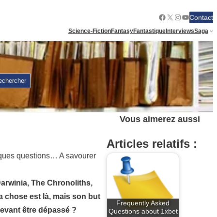
Facebook
X
Instagram
YouTube
Contact
Science-Fiction
Fantasy
Fantastique
Interviews
Saga
echercher
Vous aimerez aussi
Articles relatifs :
elques questions… A savourer
arwinia, The Chronoliths,
la chose est là, mais son but
Frequently Asked
 devant être dépassé ?
Questions about 1xbet