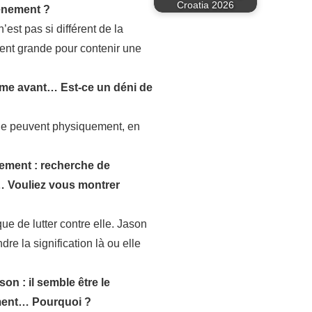
Croatia 2026
vènement ?
est pas si différent de la
ent grande pour contenir une
omme avant… Est-ce un déni de
s le peuvent physiquement, en
ènement : recherche de
)… Vouliez vous montrer
ue de lutter contre elle. Jason
re la signification là ou elle
on : il semble être le
lement… Pourquoi ?