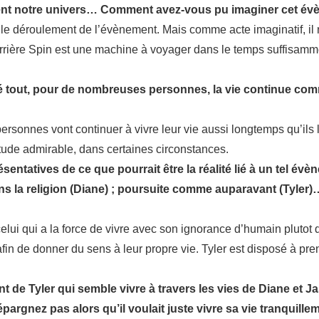
alement notre univers… Comment avez-vous pu imaginer cet é
 le déroulement de l’évènement. Mais comme acte imaginatif, il n’
rrière Spin est une machine à voyager dans le temps suffisamm
gré tout, pour de nombreuses personnes, la vie continue c
ersonnes vont continuer à vivre leur vie aussi longtemps qu’il
tude admirable, dans certaines circonstances.
entatives de ce que pourrait être la réalité lié à un tel év
ans la religion (Diane) ; poursuite comme auparavant (Tyler
elui qui a la force de vivre avec son ignorance d’humain plutot q
in de donner du sens à leur propre vie. Tyler est disposé à prend
de Tyler qui semble vivre à travers les vies de Diane et Jas
épargnez pas alors qu’il voulait juste vivre sa vie tranquil