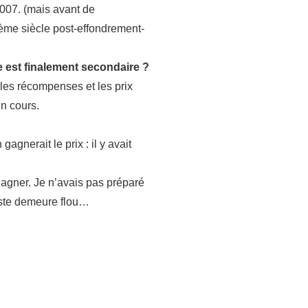
2007. (mais avant de
2ème siècle post-effondrement-
e est finalement secondaire ?
 les récompenses et les prix
en cours.
agnerait le prix : il y avait
gagner. Je n’avais pas préparé
reste demeure flou…