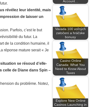
Account…
utur.
us révélez leur identité, mais
’impression de laisser un
Vavada 100 voľných
ion. Parfois, c’est le but
zatočení a hráčske
visibilité du futur. La
bonusy
rt de la condition humaine, il
 La réponse mature serait « Je
Casino Online
situation se résoud d’elle-
Canada: What You
Need to Know About
rs celle de Diane dans Spin –
Taxes
réhension du problème. Notez,
Explore New Online
Casinos Launching in