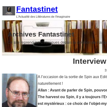
Aller
Fantastinet
au
L'Actualité des Littératures de l'Imaginaire
contenu
Archives Fantastinet
Ce site reprend les chroniques depuis la création de Fanta
Interview
3
A l’occasion de la sortie de Spin aux Ed
naturellement !
Allan : Avant de parler de Spin, pouv
The harvest ou Spin, il y a toujours l’
est mystérieux : ce choix de l’objet-my