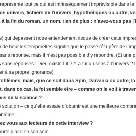
représente tout ce qui est intrinsèquement imprévisible dans le f
vos univers, fichiers de l’univers, hypothétiques ou autre, vo
 à la fin du roman, un nom, rien de plus : n’avez-vous pas l
) qui depassent notre entendement risque de créer cette impress
de boucles temporelles signifie que le passé récupère de l’impré
ns réponse, mais il n’est pas possible d’y répondre. (Et une pa
ans réponses : Dieu existe-t-il ? Y-a-t-il un sens à l’univers ?
r à sa propre ignorance).
oblèmes, mais, que ce soit dans Spin, Darwinia ou autre, la 
, dans ce cas, la foi semble être – comme on le voit à trave
vis de la science ?
e solution – ce qu’elle essaie d’obtenir est une meilleure comp
roblème.
z vous aux lecteurs de cette interview ?
courte place en son sein.