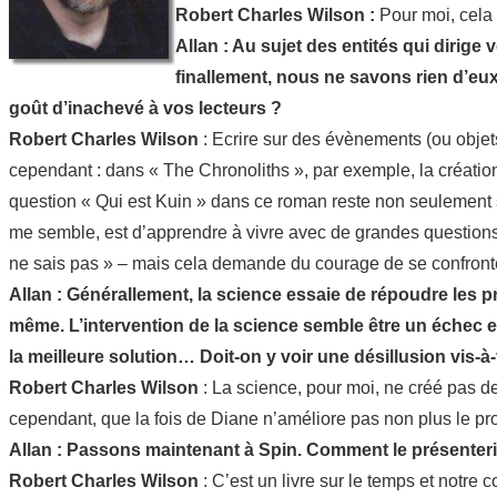
Robert Charles Wilson :
Pour moi, cela 
Allan : Au sujet des entités qui dirige 
finallement, nous ne savons rien d’eux
goût d’inachevé à vos lecteurs ?
Robert Charles Wilson
: Ecrire sur des évènements (ou objets
cependant : dans « The Chronoliths », par exemple, la création 
question « Qui est Kuin » dans ce roman reste non seulement sa
me semble, est d’apprendre à vivre avec de grandes questions s
ne sais pas » – mais cela demande du courage de se confronte
Allan : Générallement, la science essaie de répoudre les pr
même. L’intervention de la science semble être un échec et
la meilleure solution… Doit-on y voir une désillusion vis-à-
Robert Charles Wilson
: La science, pour moi, ne créé pas d
cependant, que la fois de Diane n’améliore pas non plus le p
Allan : Passons maintenant à Spin. Comment le présenterie
Robert Charles Wilson
: C’est un livre sur le temps et notre 