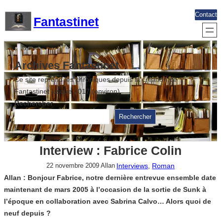
Aller
Contact
Fantastinet
au
contenu
Archives Fantastinet
Ce site reprend les chroniques depuis la création de
Fantastinet jusque 2017 (environ)
Rechercher
Rechercher
Interview : Fabrice Colin
Interviews
, 
Roman
22 novembre 2009
Allan
Allan : Bonjour Fabrice, notre dernière entrevue ensemble date
maintenant de mars 2005 à l’occasion de la sortie de Sunk à
l’époque en collaboration avec Sabrina Calvo… Alors quoi de
neuf depuis ?