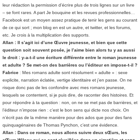
leur rédaction la permission d’écrire plus de trois lignes sur un livre
– se font rares. A part Je bouquine et les revues professionnelles…
Facebook est un moyen assez pratique de tenir les gens au courant
de ce qui sort ; mon blog en est un autre, et twitter, et les forums,
etc. Je crois à la multiplication des supports.
Allan : Il s’agit ici d’une Œuvre jeunesse, et bien que cette
question soit souvent posée, je l’aime bien alors tu y as aussi
le droit : y-a-t-il une écriture différente entre le roman jeunesse
et adulte ? Se met-on des barrières ou l’éditeur en impose-t-il ?
Fabrice
: Mes romans adulte sont résolument « adulte » : sexe
explicite, narration éclatée, vertige identitaire et j’en passe. On ne
risque donc pas de les confondre avec mes romans jeunesse,
lesquels se contentent, si je puis dire, de raconter des histoires. Et
pour répondre à ta question : non, on ne se met pas de barrières, et
l’éditeur n’impose rien : c’est le bon sens qui dicte nos choix. On
n’écrit pas de la même manière pour des ados que pour des fans
quinquagénaires de Thomas Pynchon, c’est une évidence.
Allan : Dans ce roman, nous allons suivre deux sŒurs, les
sŒurs Wilcox qui se sont réveillées dans un cimetière et sans