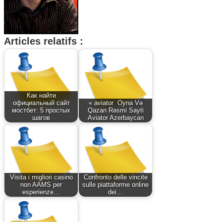
Articles relatifs :
Как найти
официальный сайт
« aviator ️ Oyna Və
мостбет: 5 простых
Qazan Rəsmi Sayti
шагов
Aviator Azerbaycan
Visita i migliori casino
Confronto delle vincite
non AAMS per
sulle piattaforme online
esperienze…
dei…