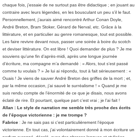
chaque fois, j’essaie de ne surtout pas être didactique ; en jouant au
contraire avec leurs légendes, en les bousculant un peu s’il le faut.
Personnellement, j’aurais aimé rencontré Arthur Conan Doyle,
André Breton, Bram Stoker, Gérard de Nerval, etc. Grâce à la
littérature, et en particulier au genre romanesque, tout est possible.
Les faire revivre devant nous, passer une soirée à boire du scotch
et deviser littérature. On est libre ! Quoi demander de plus ? Je me
souviens qu’une fin d’après-midi, après une longue journée
d’écriture, ma compagne m’a demandé : « Alors, tout s’est passé
comme tu voulais ? » Je lui ai répondu, tout à fait sérieusement : «
Ouais ! Je viens de sauver André Breton des griffes de la mort ; et,
par la même occasion, j’ai sauvé le surréalisme ! » Quand je me
suis rendu compte de l’énormité de ce que je disais, nous avons
éclaté de rire. Et pourtant, quelque part c’est vrai ; je l’ai fait !
Allan : Le style de narration me semble très proche des écrits
de l’époque victorienne : je me trompe ?
Fabrice
: Je ne sais pas si c’est particulièrement l’époque
victorienne. En tout cas, j’ai volontairement donné à mon écriture un
parfum suranné, décalé, avec des phrases longues et stylisées