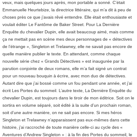
veux, mais quelques jours après, mon portable a sonné. C’était
Emmanuelle Heurtebize, la directrice littéraire, qui m’a dit à peu de
choses près ce que j’avais rêvé entendre. Elle était enthousiaste et
voulait éditer Le Fantôme de Baker Street. Pour La Dernière
Enquête du chevalier Dupin, elle avait beaucoup aimé, mais comme
ça ne mettait pas en scène mes deux personnages de « détectives
de l’étrange », Singleton et Trelawney, elle ne savait pas encore de
quelle manière publier le texte. En attendant, comme chaque
nouvelle série chez « Grands Détectives » est inaugurée par la
parution conjointe de deux romans, elle m’a fait signé un contrat
pour un nouveau bouquin à écrire, avec mon duo de détectives.
Autant dire que j’ai bossé comme un fou pendant une année, et j’ai
écrit Les Portes du sommeil. L’autre texte, La Dernière Enquête du
chevalier Dupin, est toujours dans le tiroir de mon éditrice. Soit on le
sortira en volume séparé, soit édité à la suite d’un prochain roman,
soit d’une autre manière, on ne sait pas encore. Si mes héros
Singleton et Trelawney n’apparaissent pas eux-mêmes dans cette
histoire, j’ai raccroché de toute manière celle-ci au cycle des «
Aventures d’Andrew Singleton » : à la fin des Portes du sommeil, le