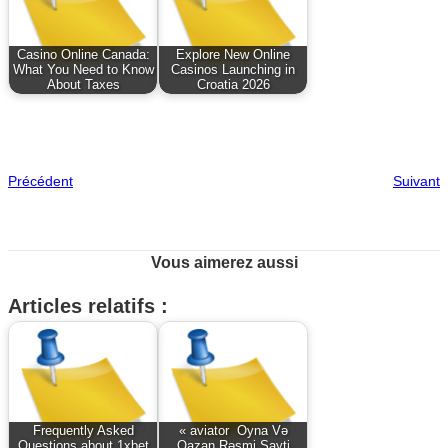
Casino Online Canada:
Explore New Online
What You Need to Know
Casinos Launching in
About Taxes
Croatia 2026
Précédent
Suivant
Vous aimerez aussi
Articles relatifs :
Frequently Asked
« aviator ️ Oyna Və
Questions about 1xbet
Qazan Rəsmi Sayti