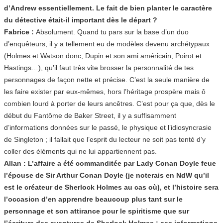
d’Andrew essentiellement. Le fait de bien planter le caractère
du détective était-il important dès le départ ?
Fabrice :
Absolument. Quand tu pars sur la base d’un duo
d’enquêteurs, il y a tellement eu de modèles devenu archétypaux
(Holmes et Watson donc, Dupin et son ami américain, Poirot et
Hastings…), qu’il faut très vite brosser la personnalité de tes
personnages de façon nette et précise. C’est la seule manière de
les faire exister par eux-mêmes, hors l’héritage prospère mais ô
combien lourd à porter de leurs ancêtres. C’est pour ça que, dès le
début du Fantôme de Baker Street, il y a suffisamment
d’informations données sur le passé, le physique et l’idiosyncrasie
de Singleton ; il fallait que l’esprit du lecteur ne soit pas tenté d’y
coller des éléments qui ne lui appartiennent pas.
Allan : L’affaire a été commanditée par Lady Conan Doyle feue
l’épouse de Sir Arthur Conan Doyle (je noterais en NdW qu’il
est le créateur de Sherlock Holmes au cas où), et l’histoire sera
l’occasion d’en apprendre beaucoup plus tant sur le
personnage et son attirance pour le spiritisme que sur
l’écriture des aventures de Sherlock Holmes : ces informations