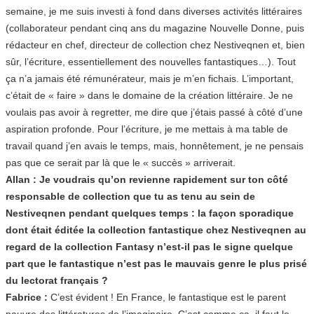
semaine, je me suis investi à fond dans diverses activités littéraires
(collaborateur pendant cinq ans du magazine Nouvelle Donne, puis
rédacteur en chef, directeur de collection chez Nestiveqnen et, bien
sûr, l’écriture, essentiellement des nouvelles fantastiques…). Tout
ça n’a jamais été rémunérateur, mais je m’en fichais. L’important,
c’était de « faire » dans le domaine de la création littéraire. Je ne
voulais pas avoir à regretter, me dire que j’étais passé à côté d’une
aspiration profonde. Pour l’écriture, je me mettais à ma table de
travail quand j’en avais le temps, mais, honnêtement, je ne pensais
pas que ce serait par là que le « succès » arriverait.
Allan : Je voudrais qu’on revienne rapidement sur ton côté
responsable de collection que tu as tenu au sein de
Nestiveqnen pendant quelques temps : la façon sporadique
dont était éditée la collection fantastique chez Nestiveqnen au
regard de la collection Fantasy n’est-il pas le signe quelque
part que le fantastique n’est pas le mauvais genre le plus prisé
du lectorat français ?
Fabrice :
C’est évident ! En France, le fantastique est le parent
pauvre des littératures de l’imaginaire. C’est comme ça, il faut le