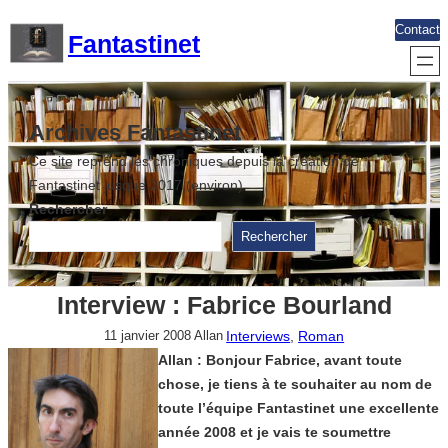
Aller
Contact
Fantastinet
au
contenu
Archives Fantastinet
Ce site reprend les chroniques depuis la création de
Fantastinet jusque 2017 (environ)
Rechercher
Rechercher
Interview : Fabrice Bourland
Interviews
, 
Roman
11 janvier 2008
Allan
Allan : Bonjour Fabrice, avant toute
chose, je tiens à te souhaiter au nom de
toute l’équipe Fantastinet une excellente
année 2008 et je vais te soumettre