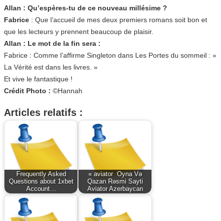
Allan : Qu’espères-tu de ce nouveau millésime ?
Fabrice
: Que l’accueil de mes deux premiers romans soit bon et
que les lecteurs y prennent beaucoup de plaisir.
Allan : Le mot de la fin sera :
Fabrice : Comme l’affirme Singleton dans Les Portes du sommeil : «
La Vérité est dans les livres. »
Et vive le fantastique !
Crédit Photo :
©Hannah
Articles relatifs :
Frequently Asked
« aviator ️ Oyna Və
Questions about 1xbet
Qazan Rəsmi Sayti
Account…
Aviator Azerbaycan