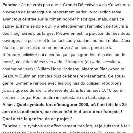
Fabrice :
Je ne crois pas que « Grands Détectives » va s’ouvrir aux
ouvrages de fantastique à proprement parler, la collection reste
avant tout centrée sur le roman policier historique, mais, dans ce
cadre-là, il me semble qu’il y a effectivement l’ambition de l’ouvrir à
des imaginaires plus larges. Preuve en est, la parution de mes deux
ouvrages : le policier et le fantastique y sont intimement mêlés. Ceci
étant dit, je ne fais que redonner vie à un sous-genre de la
littérature policière qui a connu quelques grandes réussites par le
passé, celui des détectives « de l’étrange » (ou « de l’occulte »,
comme on veut) : William Hope Hodgson, Algernon Blackwood ou
Seabury Quinn en sont les plus célèbres représentants. Ce sous-
genre lui-même renoue avec les origines du policier. N’oublions
jamais que ce dernier a été inventé dans les années 1840 par un
certain… Edgar Poe, maître incontestable du fantastique.
Allan : Quel symbole fort d’inaugurer 2008, où l’on fête les 25
ans de la collection, par deux inédits d’un auteur français !
Quel a été la genèse de ce projet ?
Fabrice :
Le symbole est effectivement très fort, et je suis tout à fait
conscient de l’extrême honneur qui m’est accordé. Du reste, toute