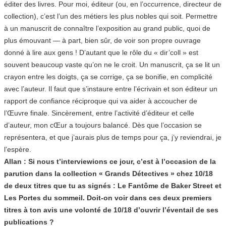
éditer des livres. Pour moi, éditeur (ou, en l’occurrence, directeur de
collection), c’est l’un des métiers les plus nobles qui soit. Permettre
à un manuscrit de connaître l’exposition au grand public, quoi de
plus émouvant — à part, bien sûr, de voir son propre ouvrage
donné à lire aux gens ! D’autant que le rôle du « dir’coll » est
souvent beaucoup vaste qu’on ne le croit. Un manuscrit, ça se lit un
crayon entre les doigts, ça se corrige, ça se bonifie, en complicité
avec l’auteur. Il faut que s’instaure entre l’écrivain et son éditeur un
rapport de confiance réciproque qui va aider à accoucher de
l’Œuvre finale. Sincèrement, entre l’activité d’éditeur et celle
d’auteur, mon cŒur a toujours balancé. Dès que l’occasion se
représentera, et que j’aurais plus de temps pour ça, j’y reviendrai, je
l’espère.
Allan : Si nous t’interviewions ce jour, c’est à l’occasion de la
parution dans la collection « Grands Détectives » chez 10/18
de deux titres que tu as signés : Le Fantôme de Baker Street et
Les Portes du sommeil. Doit-on voir dans ces deux premiers
titres à ton avis une volonté de 10/18 d’ouvrir l’éventail de ses
publications ?