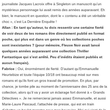
journaliste Jacques Lacroix offre à Singleton un manuscrit qu’un
mystérieux personnage lui avait remis des années auparavant. Eh
bien, le manuscrit en question, dont le « contenu a été un véritable
choc », c’est La Dernière Enquête !
Allan : En tant qu’auteur, tu dois ressentir une certaine fierté
de voir deux de tes romans être directement publié en format
poche, qui plus est dans un genre où les collections poches
sont inexistantes ? (pour mémoire, Fleuve Noir avait lancé
quelques années auparavant une collection Thriller
Fantastique qui s’est arrêté. Peu d’inédits étaient publiés et
aucun français).
Fabrice :
Oui, énormément de fierté. D’autant qu’Emmanuelle
Heurtebize et toute l’équipe 10/18 ont beaucoup misé sur mes
romans et qu’ils font un gros travail de promotion. En plus, par
chance, je tombe pile au moment de l’anniversaire des 25 ans de la
collection, alors qu’il va y avoir un éclairage fort donné à « Grands
Détectives ». Je ne remercierai jamais assez Emmanuelle, et aussi
Marie-Laure Pascaud, l’attachée de presse, qui est en train
d’abattre un boulot monstre pour mes bouquins. Moi qui vient de la