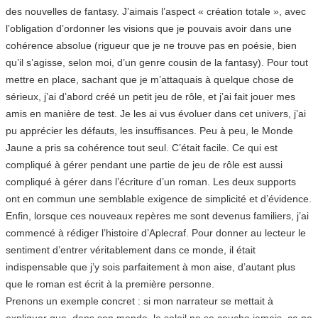
des nouvelles de fantasy. J’aimais l’aspect « création totale », avec
l’obligation d’ordonner les visions que je pouvais avoir dans une
cohérence absolue (rigueur que je ne trouve pas en poésie, bien
qu’il s’agisse, selon moi, d’un genre cousin de la fantasy). Pour tout
mettre en place, sachant que je m’attaquais à quelque chose de
sérieux, j’ai d’abord créé un petit jeu de rôle, et j’ai fait jouer mes
amis en manière de test. Je les ai vus évoluer dans cet univers, j’ai
pu apprécier les défauts, les insuffisances. Peu à peu, le Monde
Jaune a pris sa cohérence tout seul. C’était facile. Ce qui est
compliqué à gérer pendant une partie de jeu de rôle est aussi
compliqué à gérer dans l’écriture d’un roman. Les deux supports
ont en commun une semblable exigence de simplicité et d’évidence.
Enfin, lorsque ces nouveaux repères me sont devenus familiers, j’ai
commencé à rédiger l’histoire d’Aplecraf. Pour donner au lecteur le
sentiment d’entrer véritablement dans ce monde, il était
indispensable que j’y sois parfaitement à mon aise, d’autant plus
que le roman est écrit à la première personne.
Prenons un exemple concret : si mon narrateur se mettait à
expliquer que, dans son monde, le soleil ne se couche jamais, ça ne