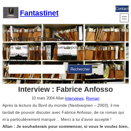
Aller
Contact
Fantastinet
au
contenu
Archives Fantastinet
Ce site reprend les chroniques depuis la création de
Fantastinet jusque 2017 (environ)
Rechercher
Rechercher
Interview : Fabrice Anfosso
Interviews
, 
Roman
10 mars 2004
Allan
Après la lecture du Bord du monde (Nestiveqnen – 2003), il me
tardait de pouvoir discuter avec Fabrice Anfosso, de ce roman qui
m’a particulièrement marqué… Merci à lui d’avoir accepté !
Allan : Je souhaiterais pour commencer, si vous le voulez bien,