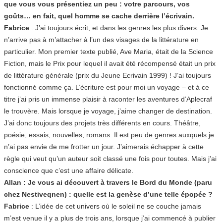
que vous vous présentiez un peu : votre parcours, vos
goûts… en fait, quel homme se cache derrière l’écrivain.
Fabrice
: J’ai toujours écrit, et dans les genres les plus divers. Je
n’arrive pas à m’attacher à l’un des visages de la littérature en
particulier. Mon premier texte publié, Ave Maria, était de la Science
Fiction, mais le Prix pour lequel il avait été récompensé était un prix
de littérature générale (prix du Jeune Ecrivain 1999) ! J’ai toujours
fonctionné comme ça. L’écriture est pour moi un voyage – et à ce
titre j’ai pris un immense plaisir à raconter les aventures d’Aplecraf
le trouvère. Mais lorsque je voyage, j’aime changer de destination.
J’ai donc toujours des projets très différents en cours. Théâtre,
poésie, essais, nouvelles, romans. Il est peu de genres auxquels je
n’ai pas envie de me frotter un jour. J’aimerais échapper à cette
règle qui veut qu’un auteur soit classé une fois pour toutes. Mais j’ai
conscience que c’est une affaire délicate.
Allan : Je vous ai découvert à travers le Bord du Monde (paru
chez Nestiveqnen) : quelle est la genèse d’une telle épopée ?
Fabrice
: L’idée de cet univers où le soleil ne se couche jamais
m’est venue il y a plus de trois ans, lorsque j’ai commencé à publier