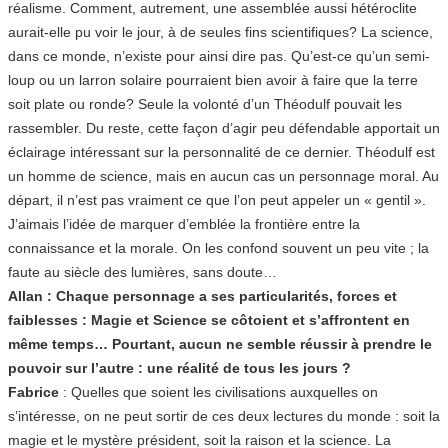
réalisme. Comment, autrement, une assemblée aussi hétéroclite
aurait-elle pu voir le jour, à de seules fins scientifiques? La science,
dans ce monde, n’existe pour ainsi dire pas. Qu’est-ce qu’un semi-
loup ou un larron solaire pourraient bien avoir à faire que la terre
soit plate ou ronde? Seule la volonté d’un Théodulf pouvait les
rassembler. Du reste, cette façon d’agir peu défendable apportait un
éclairage intéressant sur la personnalité de ce dernier. Théodulf est
un homme de science, mais en aucun cas un personnage moral. Au
départ, il n’est pas vraiment ce que l’on peut appeler un « gentil ».
J’aimais l’idée de marquer d’emblée la frontière entre la
connaissance et la morale. On les confond souvent un peu vite ; la
faute au siècle des lumières, sans doute…
Allan : Chaque personnage a ses particularités, forces et
faiblesses : Magie et Science se côtoient et s’affrontent en
même temps… Pourtant, aucun ne semble réussir à prendre le
pouvoir sur l’autre : une réalité de tous les jours ?
Fabrice
: Quelles que soient les civilisations auxquelles on
s’intéresse, on ne peut sortir de ces deux lectures du monde : soit la
magie et le mystère président, soit la raison et la science. La