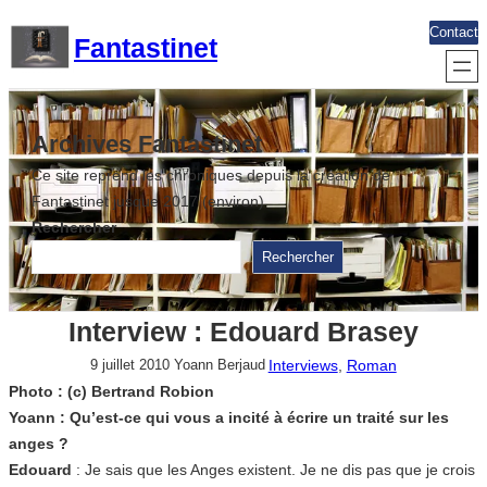
Aller
Contact
Fantastinet
au
contenu
Archives Fantastinet
Ce site reprend les chroniques depuis la création de
Fantastinet jusque 2017 (environ)
Rechercher
Rechercher
Interview : Edouard Brasey
Interviews
, 
Roman
9 juillet 2010
Yoann Berjaud
Photo : (c) Bertrand Robion
Yoann : Qu’est-ce qui vous a incité à écrire un traité sur les
anges ?
Edouard
: Je sais que les Anges existent. Je ne dis pas que je crois