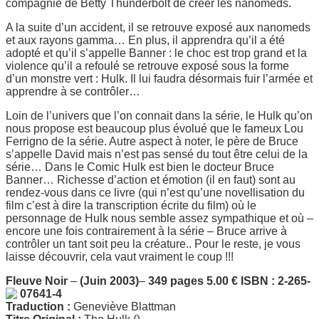
compagnie de Betty Thunderbolt de créer les nanomeds.
A la suite d’un accident, il se retrouve exposé aux nanomeds
et aux rayons gamma… En plus, il apprendra qu’il a été
adopté et qu’il s’appelle Banner : le choc est trop grand et la
violence qu’il a refoulé se retrouve exposé sous la forme
d’un monstre vert : Hulk. Il lui faudra désormais fuir l’armée et
apprendre à se contrôler…
Loin de l’univers que l’on connait dans la série, le Hulk qu’on
nous propose est beaucoup plus évolué que le fameux Lou
Ferrigno de la série. Autre aspect à noter, le père de Bruce
s’appelle David mais n’est pas sensé du tout être celui de la
série… Dans le Comic Hulk est bien le docteur Bruce
Banner… Richesse d’action et émotion (il en faut) sont au
rendez-vous dans ce livre (qui n’est qu’une novellisation du
film c’est à dire la transcription écrite du film) où le
personnage de Hulk nous semble assez sympathique et où –
encore une fois contrairement à la série – Bruce arrive à
contrôler un tant soit peu la créature.. Pour le reste, je vous
laisse découvrir, cela vaut vraiment le coup !!!
Fleuve Noir
–
(Juin 2003)
–
349 pages 5.00 € ISBN : 2-265-
07641-4
Traduction :
Geneviève Blattman