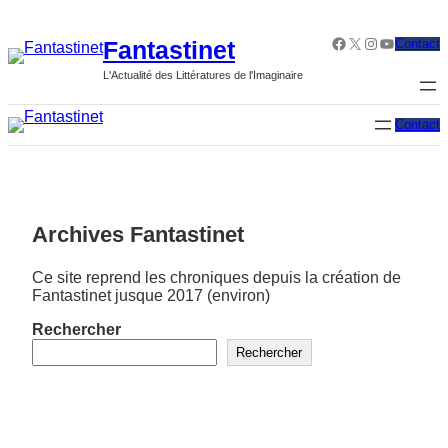
Aller
au
Facebook
X
Instagram
YouTube
Fantastinet
Contact
contenu
L'Actualité des Littératures de l'Imaginaire
Contact
Archives Fantastinet
Ce site reprend les chroniques depuis la création de
Fantastinet jusque 2017 (environ)
Rechercher
Rechercher