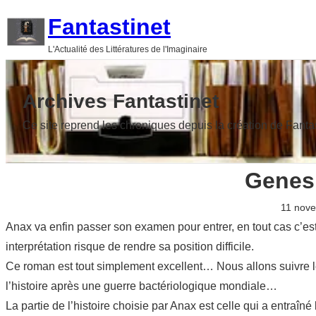
Aller
Fantastinet
au
L'Actualité des Littératures de l'Imaginaire
contenu
Archives Fantastinet
Ce site reprend les chroniques depuis la création de Fanta
Genesi
11 nov
Anax va enfin passer son examen pour entrer, en tout cas c’est 
interprétation risque de rendre sa position difficile.
Ce roman est tout simplement excellent… Nous allons suivre l
l’histoire après une guerre bactériologique mondiale…
La partie de l’histoire choisie par Anax est celle qui a entraîn