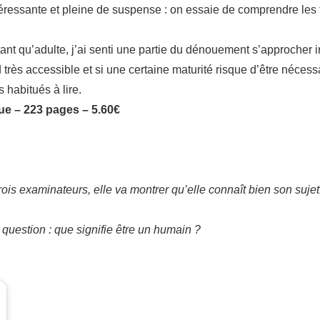
s intéressante et pleine de suspense : on essaie de comprendre les
tant qu’adulte, j’ai senti une partie du dénouement s’approcher
nd très accessible et si une certaine maturité risque d’être néce
s habitués à lire.
que – 223 pages – 5.60€
rois examinateurs, elle va montrer qu’elle connaît bien son sujet.
e question : que signifie être un humain ?