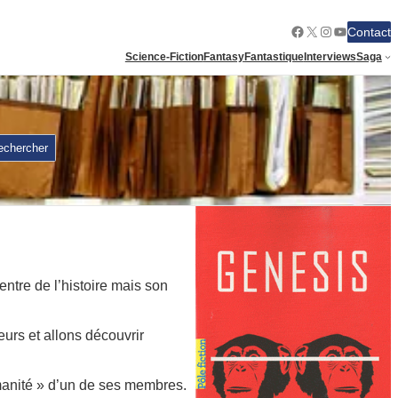
Facebook
X
Instagram
YouTube
Contact
Science-Fiction
Fantasy
Fantastique
Interviews
Saga
echercher
entre de l’histoire mais son
urs et allons découvrir
humanité » d’un de ses membres.