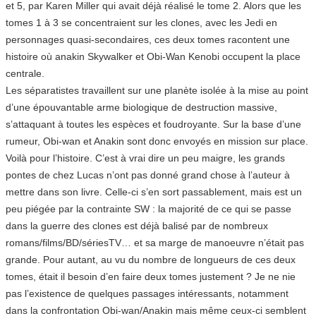
et 5, par Karen Miller qui avait déjà réalisé le tome 2. Alors que les
tomes 1 à 3 se concentraient sur les clones, avec les Jedi en
personnages quasi-secondaires, ces deux tomes racontent une
histoire où anakin Skywalker et Obi-Wan Kenobi occupent la place
centrale.
Les séparatistes travaillent sur une planète isolée à la mise au point
d’une épouvantable arme biologique de destruction massive,
s’attaquant à toutes les espèces et foudroyante. Sur la base d’une
rumeur, Obi-wan et Anakin sont donc envoyés en mission sur place.
Voilà pour l’histoire. C’est à vrai dire un peu maigre, les grands
pontes de chez Lucas n’ont pas donné grand chose à l’auteur à
mettre dans son livre. Celle-ci s’en sort passablement, mais est un
peu piégée par la contrainte SW : la majorité de ce qui se passe
dans la guerre des clones est déjà balisé par de nombreux
romans/films/BD/sériesTV… et sa marge de manoeuvre n’était pas
grande. Pour autant, au vu du nombre de longueurs de ces deux
tomes, était il besoin d’en faire deux tomes justement ? Je ne nie
pas l’existence de quelques passages intéressants, notamment
dans la confrontation Obi-wan/Anakin mais même ceux-ci semblent