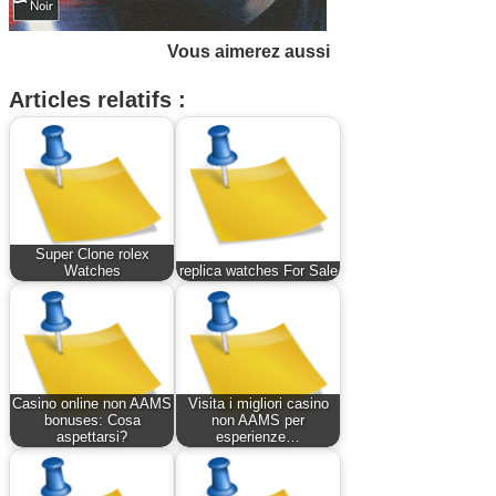
Vous aimerez aussi
Articles relatifs :
Super Clone rolex
Watches
replica watches For Sale
Casino online non AAMS
Visita i migliori casino
bonuses: Cosa
non AAMS per
aspettarsi?
esperienze…