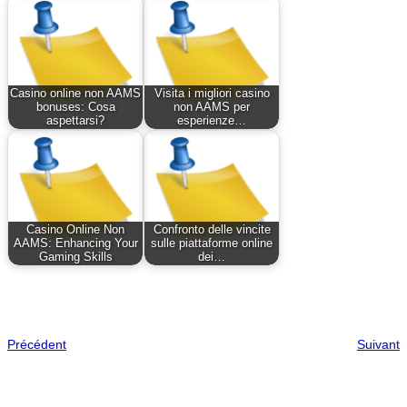
Casino online non AAMS
Visita i migliori casino
bonuses: Cosa
non AAMS per
aspettarsi?
esperienze…
Casino Online Non
Confronto delle vincite
AAMS: Enhancing Your
sulle piattaforme online
Gaming Skills
dei…
Précédent
Suivant