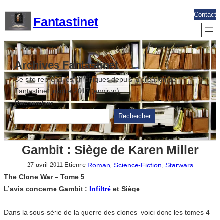
Aller
Contact
Fantastinet
au
contenu
Archives Fantastinet
Ce site reprend les chroniques depuis la création de
Fantastinet jusque 2017 (environ)
Rechercher
Rechercher
Gambit : Siège de Karen Miller
Roman
, 
Science-Fiction
, 
Starwars
27 avril 2011
Etienne
The Clone War – Tome 5
L’avis concerne Gambit :
Infiltré
et Siège
Dans la sous-série de la guerre des clones, voici donc les tomes 4