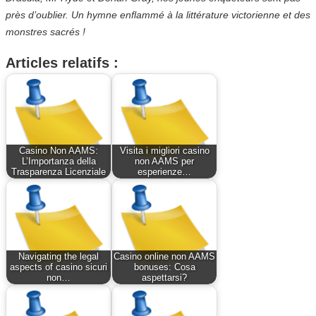
près d’oublier. Un hymne enflammé à la littérature victorienne et des
monstres sacrés !
Articles relatifs :
Casino Non AAMS:
Visita i migliori casino
L’Importanza della
non AAMS per
Trasparenza Licenziale
esperienze…
Navigating the legal
Casino online non AAMS
aspects of casino sicuri
bonuses: Cosa
non…
aspettarsi?