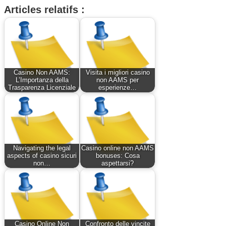
Articles relatifs :
Casino Non AAMS:
Visita i migliori casino
L’Importanza della
non AAMS per
Trasparenza Licenziale
esperienze…
Navigating the legal
Casino online non AAMS
aspects of casino sicuri
bonuses: Cosa
non…
aspettarsi?
Casino Online Non
Confronto delle vincite