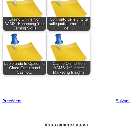
Casino Online Non
Confronto delle vincite
AAMS: Enhancing Your
sulle piattaforme online
Gaming Skills
dei…
Esplorando le Opzioni di
Casino Online Non
Gioco Gratuito nei
AAMS: Influencer
Casino…
Marketing Insights
Précédent
Suivant
Vous aimerez aussi