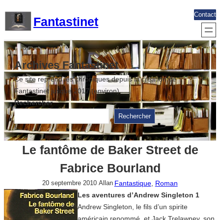
Aller
Contact
Fantastinet
au
contenu
Archives Fantastinet
Ce site reprend les chroniques depuis la création de
Fantastinet jusque 2017 (environ)
Rechercher
Rechercher
Le fantôme de Baker Street de
Fabrice Bourland
Fantastique
, 
Roman
20 septembre 2010
Allan
Les aventures d’Andrew Singleton 1
Andrew Singleton, le fils d’un spirite
américain renommé, et Jack Trelawney, son