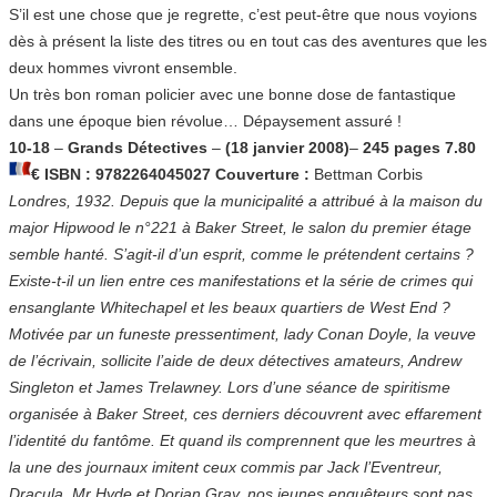
S’il est une chose que je regrette, c’est peut-être que nous voyions
dès à présent la liste des titres ou en tout cas des aventures que les
deux hommes vivront ensemble.
Un très bon roman policier avec une bonne dose de fantastique
dans une époque bien révolue… Dépaysement assuré !
10-18
–
Grands Détectives
–
(18 janvier 2008)
–
245 pages 7.80
€ ISBN : 9782264045027
Couverture :
Bettman Corbis
Londres, 1932. Depuis que la municipalité a attribué à la maison du
major Hipwood le n°221 à Baker Street, le salon du premier étage
semble hanté. S’agit-il d’un esprit, comme le prétendent certains ?
Existe-t-il un lien entre ces manifestations et la série de crimes qui
ensanglante Whitechapel et les beaux quartiers de West End ?
Motivée par un funeste pressentiment, lady Conan Doyle, la veuve
de l’écrivain, sollicite l’aide de deux détectives amateurs, Andrew
Singleton et James Trelawney. Lors d’une séance de spiritisme
organisée à Baker Street, ces derniers découvrent avec effarement
l’identité du fantôme. Et quand ils comprennent que les meurtres à
la une des journaux imitent ceux commis par Jack l’Eventreur,
Dracula, Mr Hyde et Dorian Gray, nos jeunes enquêteurs sont pas