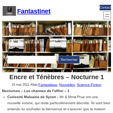
Aller
Contact
Fantastinet
au
contenu
Archives Fantastinet
Ce site reprend les chroniques depuis la création de
Fantastinet jusque 2017 (environ)
Rechercher
Rechercher
Encre et Ténèbres – Nocturne 1
Fantastique
, 
Nouvelles
, 
Science-Fiction
15 mai 2011
Allan
Nocturnes – Les charmes de l’effroi – 1
Curiosité Malsaine de Syven :
Mr & Mme Prue ont une
nouvelle voisine, qui reste particulièrement discrète. Ils vont bien
entendu lui souhaiter la bienvenue et s’assurer que la maison