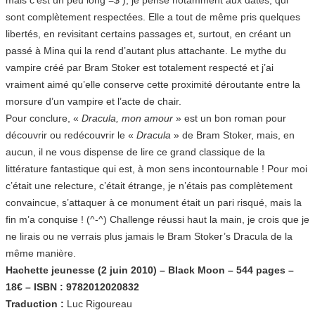
sont complètement respectées. Elle a tout de même pris quelques
libertés, en revisitant certains passages et, surtout, en créant un
passé à Mina qui la rend d’autant plus attachante. Le mythe du
vampire créé par Bram Stoker est totalement respecté et j’ai
vraiment aimé qu’elle conserve cette proximité déroutante entre la
morsure d’un vampire et l’acte de chair.
Pour conclure, «
Dracula, mon amour
» est un bon roman pour
découvrir ou redécouvrir le «
Dracula
» de Bram Stoker, mais, en
aucun, il ne vous dispense de lire ce grand classique de la
littérature fantastique qui est, à mon sens incontournable ! Pour moi
c’était une relecture, c’était étrange, je n’étais pas complètement
convaincue, s’attaquer à ce monument était un pari risqué, mais la
fin m’a conquise ! (^-^) Challenge réussi haut la main, je crois que je
ne lirais ou ne verrais plus jamais le Bram Stoker’s Dracula de la
même manière.
Hachette jeunesse (2 juin 2010) – Black Moon – 544 pages –
18€ – ISBN : 9782012020832
Traduction :
Luc Rigoureau