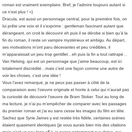
roman est vraiment exemplaire. Bref, je l’admire toujours autant si
ce n’est plus ! =)
Dracula, est aussi un personnage central, pour la première fois, on
lui prête une voix et il s’exprime : gentleman fascinant autant que
dérangeant, on croit le découvrir eh puis il se dérobe si bien qu’à la
fin du roman, il reste un vampire mystérieux et ambigu. Au départ,
ses motivations m’ont paru décevantes et peu crédibles, il
m’apparaissait un peu trop gentillet…eh puis la fin a tout rattrapé…
Van Helsing, qui est un personnage que j’aime beaucoup, est ici
totalement discrédité…mais c’est une façon comme une autre de
voir les choses, c’est une idée !
Vous l’avez remarqué, je ne peux pas passer à côté de la
comparaison avec l’oeuvre originale et honte à celui qui n’aurait pas
la curiosité de découvrir l’oeuvre de Bram Stoker. Tout au long de
ma lecture, je n’ai pu m’empêcher de comparer avec les passages
du premier roman et j’ai eu sans cesse les images du film en tête.
Sachez que Syrie James y est restée très fidèle, certaines scènes
étaient quasiment identiques (je vous aurais bien mis des citations
mais c’est un peu long =$ ), je pense notamment aux dates, qui