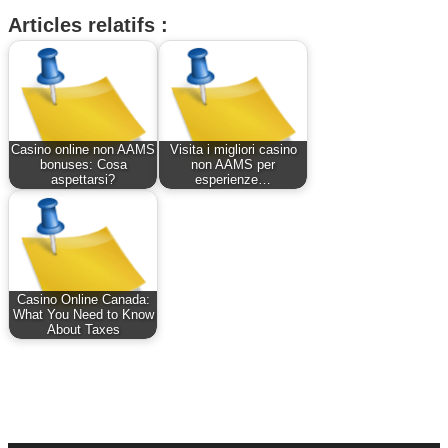
Articles relatifs :
Casino online non AAMS
Visita i migliori casino
bonuses: Cosa
non AAMS per
aspettarsi?
esperienze…
Casino Online Canada:
What You Need to Know
About Taxes