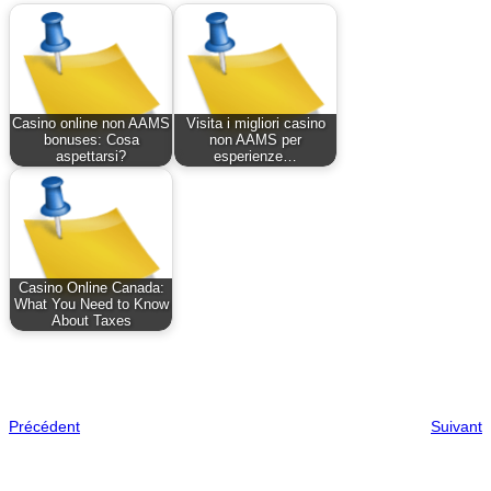
Casino online non AAMS
Visita i migliori casino
bonuses: Cosa
non AAMS per
aspettarsi?
esperienze…
Casino Online Canada:
What You Need to Know
About Taxes
Précédent
Suivant