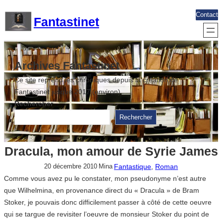
Aller
Contact
Fantastinet
au
contenu
Archives Fantastinet
Ce site reprend les chroniques depuis la création de
Fantastinet jusque 2017 (environ)
Rechercher
Rechercher
Dracula, mon amour de Syrie James
Fantastique
, 
Roman
20 décembre 2010
Mina
Comme vous avez pu le constater, mon pseudonyme n’est autre
que Wilhelmina, en provenance direct du « Dracula » de Bram
Stoker, je pouvais donc difficilement passer à côté de cette oeuvre
qui se targue de revisiter l’oeuvre de monsieur Stoker du point de