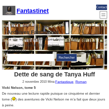
Aller
Contact
Fantastinet
au
contenu
Archives Fantastinet
Ce site reprend les chroniques depuis la création de
Fantastinet jusque 2017 (environ)
Rechercher
Rechercher
Dette de sang de Tanya Huff
Fantastique
, 
Roman
2 novembre 2010
Mina
Vicki Nelson, tome 5
De nouveau une lecture rapide puisque ce cinquième et dernier
tome (
) des aventures de Vicki Nelson ne m’a fait que deux jours
à peine.