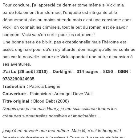
Pour conclure, j’ai apprécié ce dernier tome même si Vicki m’a
parue totalement transformée, l’enquête est intrigante et le
dénouement plus ou moins attendu mais c’est une constante chez
Vicki, on connaît les criminels, tout le but du roman est de savoir
comment Vicki va s’en sortir pour les retrouver !
Une bonne série de bit-lit, pas exceptionnelle mais l’héroïne est
assez originale pour qu’on s’y attarde, dommage qu’elle ne continue
pas car la nouvelle nature de Vicki apportait une autre dimension à
ses aventures.
J’ai Lu (28 août 2010) – Darklight – 314 pages – 8€90 – ISBN :
9782290024935
Traduction :
Patricia Lavigne
Couverture :
Plainpicture-Arcangel-Dave Wall
Titre original :
Blood Debt (2008)
Depuis que je connais Henry, je me suis coltinée toutes les
créatures surnaturelles possibles et imaginables…
jusqu’à en devenir une moi-même. Mais là, c’est le bouquet !
Invasion de fantômes à l’horizon ! Et ceux-là sont plutôt loin du