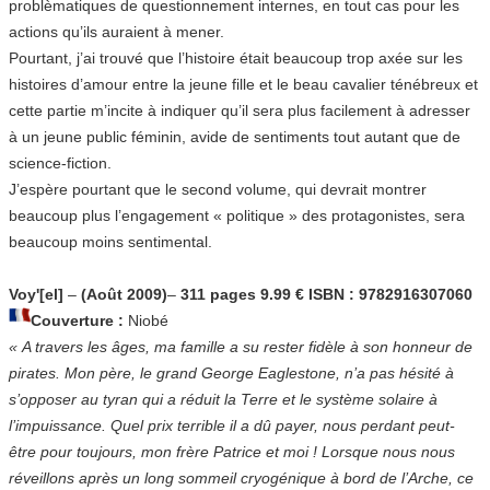
problèmatiques de questionnement internes, en tout cas pour les
actions qu’ils auraient à mener.
Pourtant, j’ai trouvé que l’histoire était beaucoup trop axée sur les
histoires d’amour entre la jeune fille et le beau cavalier ténébreux et
cette partie m’incite à indiquer qu’il sera plus facilement à adresser
à un jeune public féminin, avide de sentiments tout autant que de
science-fiction.
J’espère pourtant que le second volume, qui devrait montrer
beaucoup plus l’engagement « politique » des protagonistes, sera
beaucoup moins sentimental.
Voy'[el]
–
(Août 2009)
–
311 pages 9.99 € ISBN : 9782916307060
Couverture :
Niobé
« A travers les âges, ma famille a su rester fidèle à son honneur de
pirates. Mon père, le grand George Eaglestone, n’a pas hésité à
s’opposer au tyran qui a réduit la Terre et le système solaire à
l’impuissance. Quel prix terrible il a dû payer, nous perdant peut-
être pour toujours, mon frère Patrice et moi ! Lorsque nous nous
réveillons après un long sommeil cryogénique à bord de l’Arche, ce