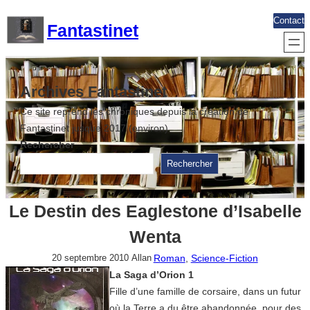
Aller
Contact
Fantastinet
au
contenu
Archives Fantastinet
Ce site reprend les chroniques depuis la création de
Fantastinet jusque 2017 (environ)
Rechercher
Rechercher
Le Destin des Eaglestone d’Isabelle
Wenta
Roman
, 
Science-Fiction
20 septembre 2010
Allan
La Saga d’Orion 1
Fille d’une famille de corsaire, dans un futur
où la Terre a du être abandonnée, pour des