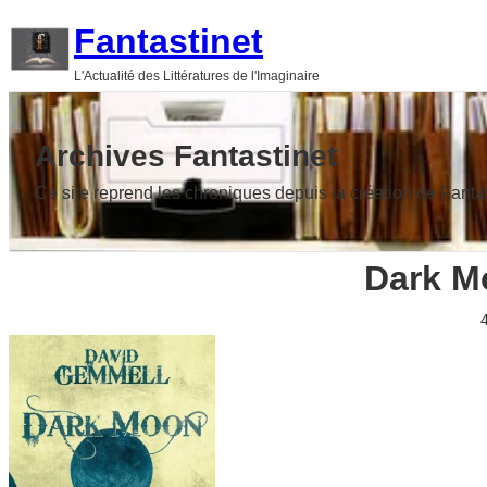
Aller
Fantastinet
au
L'Actualité des Littératures de l'Imaginaire
contenu
Archives Fantastinet
Ce site reprend les chroniques depuis la création de Fanta
Dark M