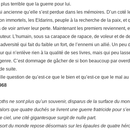
 plus terrible que la guerre pour lui.
 si ancienne qu’elle s’est perdue dans les mémoires. D’un coté l
 immortels, les Eldarins, peuple à la recherche de la paix, et qui
e voir arriver leur perte. Maintenant les premiers reviennent, et
uteur. L’humain, sous sa carapace de rapace, de voleur et de dest
’adversité qui fait du faible un fort, de l’ennemi un allié. Un peu
 qui n’enlève rien à la qualité de ses livres, mais qui peu lass
re genre. C’est dommage de gâcher de si bon beaucoup par overd
de suite.
lle question de qu’est-ce que le bien et qu’est-ce que le mal a
968
roths ne sont plus qu’un souvenir, disparus de la surface du mo
lors que quatre duchés se livrent une guerre fratricide pour s’
 ciel, une cité gigantesque surgit de nulle part.
Le sort du monde repose désormais sur les épaules de quatre hér