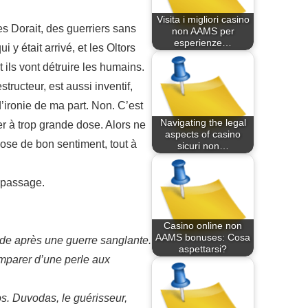
Visita i migliori casino
es Dorait, des guerriers sans
non AAMS per
esperienze…
 y était arrivé, et les Oltors
 ils vont détruire les humains.
ructeur, est aussi inventif,
 d’ironie de ma part. Non. C’est
Navigating the legal
er à trop grande dose. Alors ne
aspects of casino
ose de bon sentiment, tout à
sicuri non…
u passage.
Casino online non
AAMS bonuses: Cosa
nde après une guerre sanglante.
aspettarsi?
emparer d’une perle aux
os. Duvodas, le guérisseur,