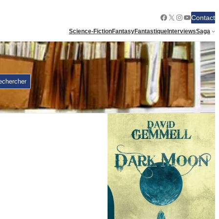
Facebook
X
Instagram
YouTube
Contact
Science-Fiction
Fantasy
Fantastique
Interviews
Saga
echercher