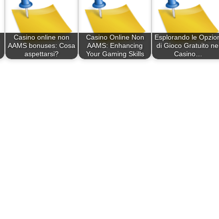
Casino online non
Casino Online Non
Esplorando le Opzion
AAMS bonuses: Cosa
AAMS: Enhancing
di Gioco Gratuito ne
aspettarsi?
Your Gaming Skills
Casino…