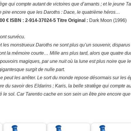
atège qui compte autant de victoires que d’amants ; et le jeune T
tre pire encore que les Daroths : Dace, le quatrième héros…
.00 €
ISBN : 2-914-37024-5
Titre Original :
Dark Moon (1996)
ont survécu.
 et les monstrueux Daroths ne sont plus qu’un souvenir, disparu
nt la mémoire courte… Mille ans plus tard, alors que quatre duc
 pouvoirs magiques, par une nuit où la lune est plus noire que le
igantesque surgit de nulle part.
ne peut les arrêter. Le sort du monde repose désormais sur les 
re du savoir des Eldarins ; Karis, la belle stratège qui compte a
lé le sol. Car Tarentio cache en son sein un être pire encore que