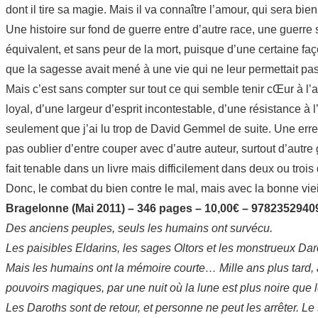
dont il tire sa magie. Mais il va connaître l’amour, qui sera bien
Une histoire sur fond de guerre entre d’autre race, une guerre
équivalent, et sans peur de la mort, puisque d’une certaine façon
que la sagesse avait mené à une vie qui ne leur permettait pas d
Mais c’est sans compter sur tout ce qui semble tenir cŒur à l’a
loyal, d’une largeur d’esprit incontestable, d’une résistance à l
seulement que j’ai lu trop de David Gemmel de suite. Une erreur
pas oublier d’entre couper avec d’autre auteur, surtout d’aut
fait tenable dans un livre mais difficilement dans deux ou trois 
Donc, le combat du bien contre le mal, mais avec la bonne viei
Bragelonne (Mai 2011) – 346 pages – 10,00€ – 9782352940
Des anciens peuples, seuls les humains ont survécu.
Les paisibles Eldarins, les sages Oltors et les monstrueux Da
Mais les humains ont la mémoire courte… Mille ans plus tard, a
pouvoirs magiques, par une nuit où la lune est plus noire que le
Les Daroths sont de retour, et personne ne peut les arrêter. 