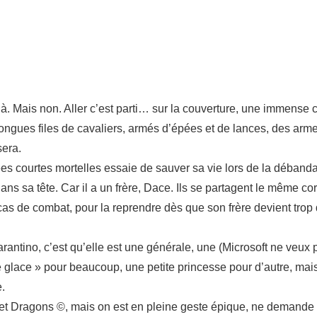
à. Mais non. Aller c’est parti… sur la couverture, une immense ci
longues files de cavaliers, armés d’épées et de lances, des arm
sera.
ées courtes mortelles essaie de sauver sa vie lors de la débanda
 dans sa tête. Car il a un frère, Dace. Ils se partagent le même co
n cas de combat, pour la reprendre dès que son frère devient trop
rantino, c’est qu’elle est une générale, une (Microsoft ne veux p
e glace » pour beaucoup, une petite princesse pour d’autre, ma
e.
 et Dragons ©, mais on est en pleine geste épique, ne demande qu