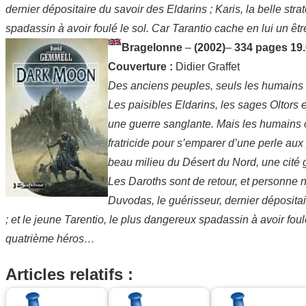
dernier dépositaire du savoir des Eldarins ; Karis, la belle str
spadassin à avoir foulé le sol. Car Tarantio cache en lui un ê
Bragelonne
–
(2002)
–
334 pages
19
Couverture :
Didier Graffet
Des anciens peuples, seuls les humains 
Les paisibles Eldarins, les sages Oltors
une guerre sanglante. Mais les humains o
fratricide pour s’emparer d’une perle aux
beau milieu du Désert du Nord, une cité g
Les Daroths sont de retour, et personne 
Duvodas, le guérisseur, dernier dépositai
; et le jeune Tarentio, le plus dangereux spadassin à avoir fou
quatrième héros…
Articles relatifs :