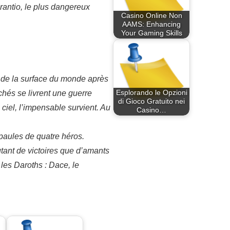
arantio, le plus dangereux
Casino Online Non
AAMS: Enhancing
Your Gaming Skills
s de la surface du monde après
Esplorando le Opzioni
hés se livrent une guerre
di Gioco Gratuito nei
 ciel, l’impensable survient. Au
Casino…
épaules de quatre héros.
utant de victoires que d’amants
 les Daroths : Dace, le