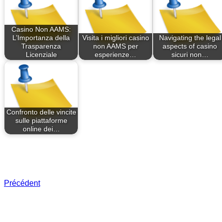
Casino Non AAMS:
L’Importanza della
Visita i migliori casino
Navigating the legal
Trasparenza
non AAMS per
aspects of casino
Licenziale
esperienze…
sicuri non…
Confronto delle vincite
sulle piattaforme
online dei…
Précédent