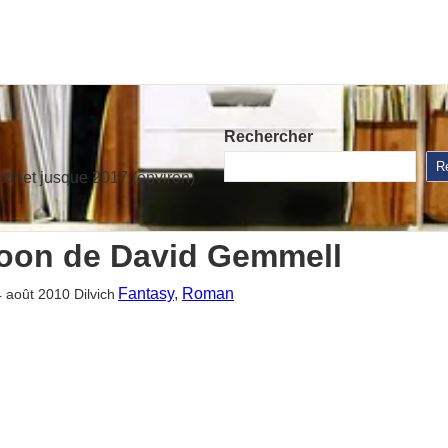
Rechercher
R
stinet jusque 2017 (environ)
oon de David Gemmell
Fantasy
, 
Roman
4 août 2010
Dilvich