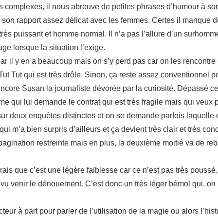
complexes, il nous abreuve de petites phrases d’humour à sorti
ier son rapport assez délicat avec les femmes. Certes il manque d
très puissant et homme normal. Il n’a pas l’allure d’un surhomme
ge lorsque la situation l’exige.
 il y en a beaucoup mais on s’y perd pas car on les rencontre 
 Tut qui est très drôle. Sinon, ça reste assez conventionnel pou
encore Susan la journaliste dévorée par la curiosité. Dépassé ce
qui lui demande le contrat qui est très fragile mais qui veux pr
t sur deux enquêtes distinctes et on se demande parfois laquelle 
qui m’a bien surpris d’ailleurs et ça devient très clair et très c
r la pagination restreinte mais en plus, la deuxième moitié va de 
is que c’est une légère faiblesse car ce n’est pas très poussé. 
s vu venir le dénouement. C’est donc un très léger bémol qui, on l
teur à part pour parler de l’utilisation de la magie ou alors l’his