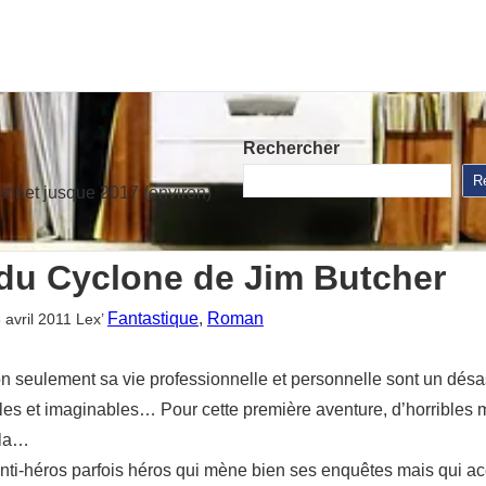
Rechercher
R
stinet jusque 2017 (environ)
 du Cyclone de Jim Butcher
Fantastique
, 
Roman
 avril 2011
Lex’
on seulement sa vie professionnelle et personnelle sont un désa
ssibles et imaginables… Pour cette première aventure, d’horribles
ela…
 anti-héros parfois héros qui mène bien ses enquêtes mais qui a