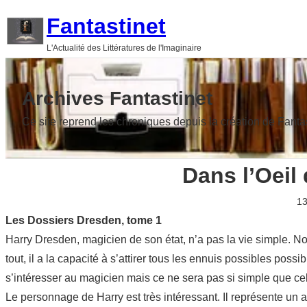
Aller
Fantastinet
au
L'Actualité des Littératures de l'Imaginaire
contenu
Archives Fantastinet
Ce site reprend les chroniques depuis la création de Fanta
Dans l’Oeil
13
Les Dossiers Dresden, tome 1
Harry Dresden, magicien de son état, n’a pas la vie simple. N
tout, il a la capacité à s’attirer tous les ennuis possibles po
s’intéresser au magicien mais ce ne sera pas si simple que c
Le personnage de Harry est très intéressant. Il représente un