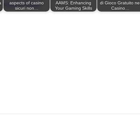
a
aspects of casino
AAMS: Enhancing
di Gioco Gratuito ne
sicuri non…
Your Gaming Skills
Casino…