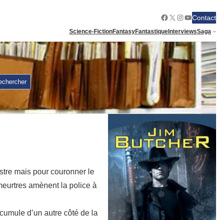
Facebook
X
Instagram
YouTube
Contact
Science-Fiction
Fantasy
Fantastique
Interviews
Saga
echercher
stre mais pour couronner le
 meurtres amènent la police à
ccumule d’un autre côté de la