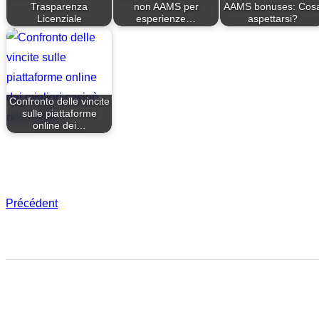
Trasparenza
non AAMS per
AAMS bonuses: Cos
Licenziale
esperienze…
aspettarsi?
Confronto delle vincite
sulle piattaforme
online dei…
Précédent