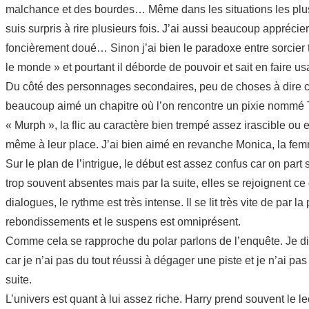
malchance et des bourdes… Même dans les situations les plus 
suis surpris à rire plusieurs fois. J’ai aussi beaucoup appréc
foncièrement doué… Sinon j’ai bien le paradoxe entre sorcier 
le monde » et pourtant il déborde de pouvoir et sait en faire usa
Du côté des personnages secondaires, peu de choses à dire car
beaucoup aimé un chapitre où l’on rencontre un pixie nommé Tut
« Murph », la flic au caractère bien trempé assez irascible ou 
même à leur place. J’ai bien aimé en revanche Monica, la femme 
Sur le plan de l’intrigue, le début est assez confus car on par
trop souvent absentes mais par la suite, elles se rejoignent ce 
dialogues, le rythme est très intense. Il se lit très vite de pa
rebondissements et le suspens est omniprésent.
Comme cela se rapproche du polar parlons de l’enquête. Je dira
car je n’ai pas du tout réussi à dégager une piste et je n’ai pa
suite.
L’univers est quant à lui assez riche. Harry prend souvent le lec