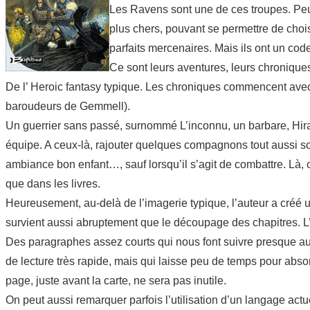
Les Ravens sont une de ces troupes. Peu 
plus chers, pouvant se permettre de chois
parfaits mercenaires. Mais ils ont un co
Ce sont leurs aventures, leurs chroniques 
De l’ Heroic fantasy typique. Les chroniques commencent avec
baroudeurs de Gemmell).
Un guerrier sans passé, surnommé L’inconnu, un barbare, Hirad, 
équipe. A ceux-là, rajouter quelques compagnons tout aussi so
ambiance bon enfant…, sauf lorsqu’il s’agit de combattre. Là, 
que dans les livres.
Heureusement, au-delà de l’imagerie typique, l’auteur a créé
survient aussi abruptement que le découpage des chapitres. L’
Des paragraphes assez courts qui nous font suivre presque au 
de lecture très rapide, mais qui laisse peu de temps pour absor
page, juste avant la carte, ne sera pas inutile.
On peut aussi remarquer parfois l’utilisation d’un langage actu