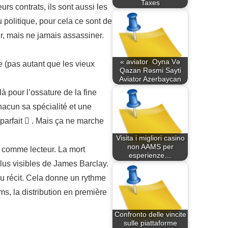
Taxes
s contrats, ils sont aussi les
 politique, pour cela ce sont de
r, mais ne jamais assassiner.
« aviator ️ Oyna Və
 (pas autant que les vieux
Qazan Rəsmi Sayti
Aviator Azerbaycan
à pour l’ossature de la fine
hacun sa spécialité et une
 parfait  . Mais ça ne marche
Visita i migliori casino
non AAMS per
 comme lecteur. La mort
esperienze…
lus visibles de James Barclay.
du récit. Cela donne un rythme
ms, la distribution en première
Confronto delle vincite
sulle piattaforme