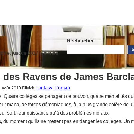
Rechercher
R
stinet jusque 2017 (environ)
 des Ravens de James Barcl
Fantasy
, 
Roman
4 août 2010
Dilvich
Quatre collèges se partagent ce pouvoir, quatre mentalités qui s’
, leur mana, de forces démoniaques, à la plus grande colère de J
leur sort, leur puissance qu’à des problèmes moraux.
ls, du moment qu’ils ne mettent pas en danger les collèges. Un m