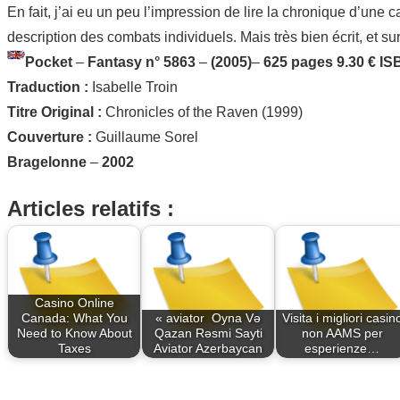
En fait, j’ai eu un peu l’impression de lire la chronique d’un
description des combats individuels. Mais très bien écrit, et su
Pocket
–
Fantasy n° 5863
–
(2005)
–
625 pages
9.30 €
IS
Traduction :
Isabelle Troin
Titre Original :
Chronicles of the Raven (1999)
Couverture :
Guillaume Sorel
Bragelonne
–
2002
Articles relatifs :
Casino Online
Canada: What You
« aviator ️ Oyna Və
Visita i migliori casin
Need to Know About
Qazan Rəsmi Sayti
non AAMS per
Taxes
Aviator Azerbaycan
esperienze…