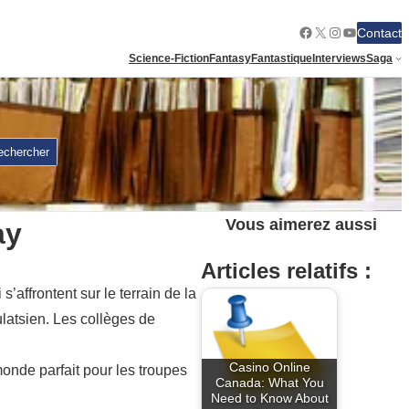
Facebook
X
Instagram
YouTube
Contact
Science-Fiction
Fantasy
Fantastique
Interviews
Saga
echercher
Vous aimerez aussi
ay
Articles relatifs :
affrontent sur le terrain de la
ulatsien. Les collèges de
Casino Online
onde parfait pour les troupes
Canada: What You
Need to Know About