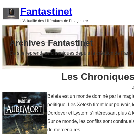
Aller
Fantastinet
au
L'Actualité des Littératures de l'Imaginaire
contenu
Archives Fantastinet
Ce site reprend les chroniques depuis la création de Fanta
Les Chroniques
Balaia est un monde dominé par la magie. 
politique. Les Xetesh tirent leur pouvoir
Dordover et Lystern s’intéressant plus à 
Sur ce monde, les conflits sont continue
de mercenaires.