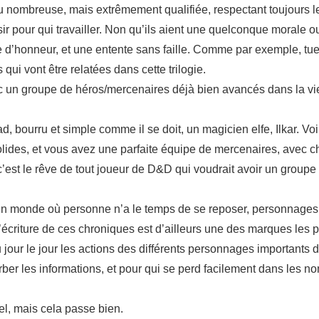
nombreuse, mais extrêmement qualifiée, respectant toujours leur
ir pour qui travailler. Non qu’ils aient une quelconque morale ou
de d’honneur, et une entente sans faille. Comme par exemple, tue
qui vont être relatées dans cette trilogie.
 un groupe de héros/mercenaires déjà bien avancés dans la vie
bourru et simple comme il se doit, un magicien elfe, Ilkar. Voil
lides, et vous avez une parfaite équipe de mercenaires, avec c
c’est le rêve de tout joueur de D&D qui voudrait avoir un groupe
 un monde où personne n’a le temps de se reposer, personnages
écriture de ces chroniques est d’ailleurs une des marques les p
jour le jour les actions des différents personnages importants 
ber les informations, et pour qui se perd facilement dans les no
el, mais cela passe bien.