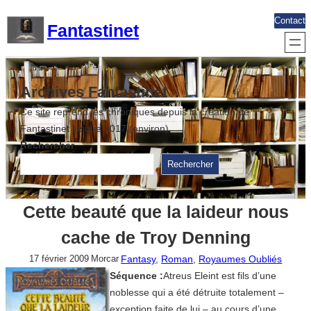
Aller
Contact
Fantastinet
au
contenu
Archives Fantastinet
Ce site reprend les chroniques depuis la création de
Fantastinet jusque 2017 (environ)
Rechercher
Rechercher
Cette beauté que la laideur nous
cache de Troy Denning
Fantasy
, 
Roman
, 
Royaumes Oubliés
17 février 2009
Morcar
Séquence :
Atreus Eleint est fils d’une
noblesse qui a été détruite totalement –
exception faite de lui – au cours d’une