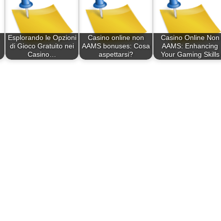
Esplorando le Opzioni
Casino online non
Casino Online Non
di Gioco Gratuito nei
AAMS bonuses: Cosa
AAMS: Enhancing
Casino…
aspettarsi?
Your Gaming Skills