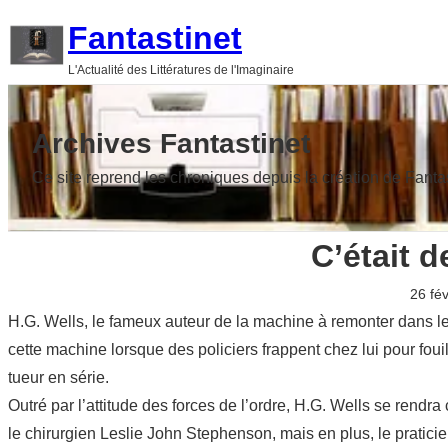
Aller
Fantastinet
au
L'Actualité des Littératures de l'Imaginaire
contenu
Archives Fantastinet
Ce site reprend les chroniques depuis la création de Fanta
C’était 
26 fé
H.G. Wells, le fameux auteur de la machine à remonter dans le
cette machine lorsque des policiers frappent chez lui pour fouil
tueur en série.
Outré par l’attitude des forces de l’ordre, H.G. Wells se rendra
le chirurgien Leslie John Stephenson, mais en plus, le pratici