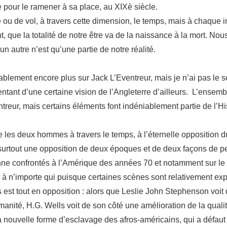
e pour le ramener à sa place, au XIXè siècle.
u de vol, à travers cette dimension, le temps, mais à chaque 
, que la totalité de notre être va de la naissance à la mort. N
autre n’est qu’une partie de notre réalité.
blement encore plus sur Jack L’Eventreur, mais je n’ai pas le sou
entant d’une certaine vision de l’Angleterre d’ailleurs. L’ense
reur, mais certains éléments font indéniablement partie de l’Histo
e les deux hommes à travers le temps, à l’éternelle opposition d
 surtout une opposition de deux époques et de deux façons de p
nne confrontés à l’Amérique des années 70 et notamment sur le 
à n’importe qui puisque certaines scènes sont relativement expli
est tout en opposition : alors que Leslie John Stephenson voi
manité, H.G. Wells voit de son côté une amélioration de la quali
 nouvelle forme d’esclavage des afros-américains, qui a défau