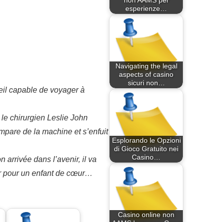
non AAMS per
esperienze…
Navigating the legal
aspects of casino
sicuri non…
eil capable de voyager à
 le chirurgien Leslie John
empare de la machine et s’enfuit
Esplorando le Opzioni
di Gioco Gratuito nei
Casino…
n arrivée dans l’avenir, il va
ur pour un enfant de cœur…
Casino online non