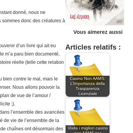
instant donné, nous ne
ous sommes donc des créatures à
Vous aimerez aussi
venir d’un livre qui ait eu
Articles relatifs :
mble m’a paru bien documenté,
ire réelle (telle cette relation
Casino Non AAMS:
u bien contre le mal, mais le
L’Importanza della
enser. Nous allons pouvoir la
Trasparenza
Licenziale
plan de vue de l’amour /
cite ;).
t dans l’ensemble des avancées
té de vie de l’ensemble de la
Visita i migliori casino
t de chaînes ont désormais des