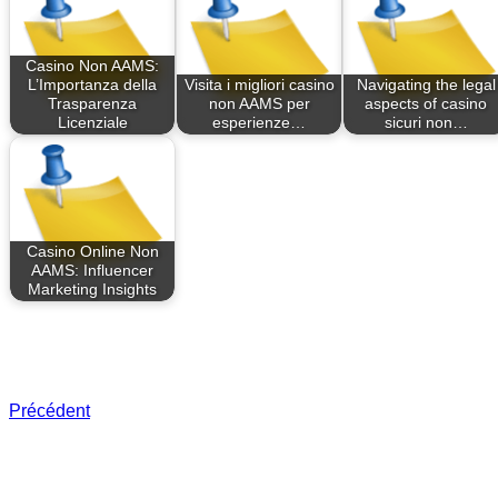
Casino Non AAMS:
L’Importanza della
Visita i migliori casino
Navigating the legal
Trasparenza
non AAMS per
aspects of casino
Licenziale
esperienze…
sicuri non…
Casino Online Non
AAMS: Influencer
Marketing Insights
Précédent