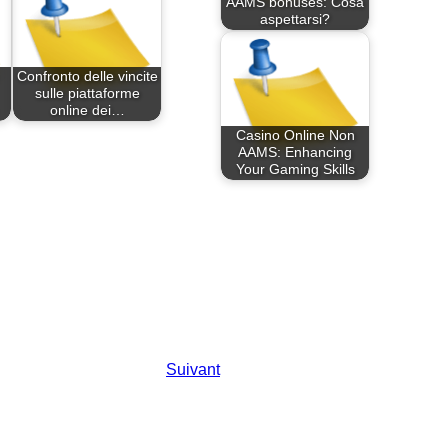
AAMS bonuses: Cosa
aspettarsi?
Confronto delle vincite
sulle piattaforme
online dei…
Casino Online Non
AAMS: Enhancing
Your Gaming Skills
Suivant