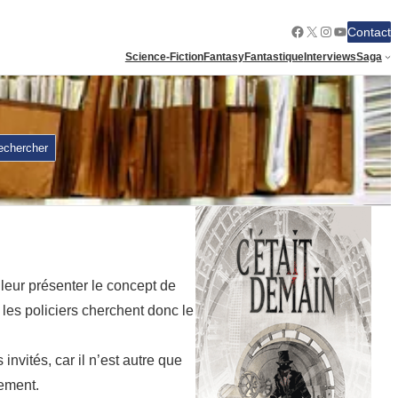
Facebook
X
Instagram
YouTube
Contact
Science-Fiction
Fantasy
Fantastique
Interviews
Saga
echercher
leur présenter le concept de
t les policiers cherchent donc le
invités, car il n’est autre que
gement.