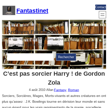
Aller
Contact
Fantastinet
au
contenu
Archives Fantastinet
Ce site reprend les chroniques depuis la création de
Fantastinet jusque 2017 (environ)
Rechercher
Rechercher
C’est pas sorcier Harry ! de Gordon
Zola
Fantasy
, 
Roman
4 août 2010
Allan
Sorciers, Sorcières, Mages, Morts-vivants et autres créatures en ont
plus qu’assez : J.K. Bowlings tourne en dérision leur monde et sans
aucun égard pour les vrais représentants de la magie, sorcellerie,