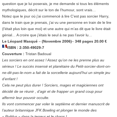
question que je lui poserais, je me demande si tous les éléments
mythologiques, décrit sur le ton de l’humour, sont vrais…
Notez que le jour où j’ai commencé à lire C’est pas sorcier Harry,
dans le train que je prenais, j’ai vu une personne en train de le lire
(l’était plus loin que moi) et une autre qui m’as dit que le livre était
génial… A croire que j’étais le seul à ne pas l’avoir lu…
Le Léopard Masqué
–
(Novembre 2006)
–
348 pages 20.00 €
ISBN : 2-350-49029-7
Couverture :
Tristan Badoual
Les sorciers en ont assez ! Assez qu’on ne les prenne plus au
sérieux ! Le succès insensé et planétaire du Petit-sorcier-dont-on-
ne-dit-pas-le-nom a fait de la sorcellerie aujourd’hui un simple jeu
d’enfant !
Cela ne peut plus durer ! Sorciers, mages et magiciennes ont
décidé de se réunir , d’agir et de frapper un grand coup pour
affermir leur pouvoir occulte.
Ils vont commencer par voler le septième et dernier manuscrit de
l’auteur britannique JFK Bowling et plonger le monde des
« Poildus » dans la terreur et le chaos !