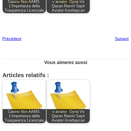
Casino Non AAMS:
« aviator ️ Oyna Və
L’Importanza della
Qazan Rəsmi Sayti
Trasparenza Licenziale
Aviator Azerbaycan
Précédent
Suivant
Vous aimerez aussi
Articles relatifs :
Casino Non AAMS:
« aviator ️ Oyna Və
L’Importanza della
Qazan Rəsmi Sayti
Trasparenza Licenziale
Aviator Azerbaycan