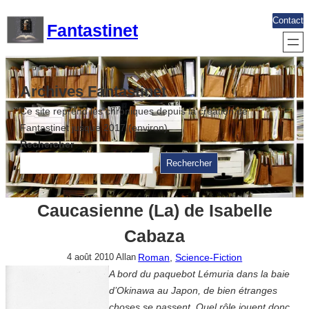
Aller
Contact
Fantastinet
au
contenu
Archives Fantastinet
Ce site reprend les chroniques depuis la création de
Fantastinet jusque 2017 (environ)
Rechercher
Rechercher
Caucasienne (La) de Isabelle
Cabaza
Roman
, 
Science-Fiction
4 août 2010
Allan
A bord du paquebot Lémuria dans la baie
d’Okinawa au Japon, de bien étranges
choses se passent. Quel rôle jouent donc