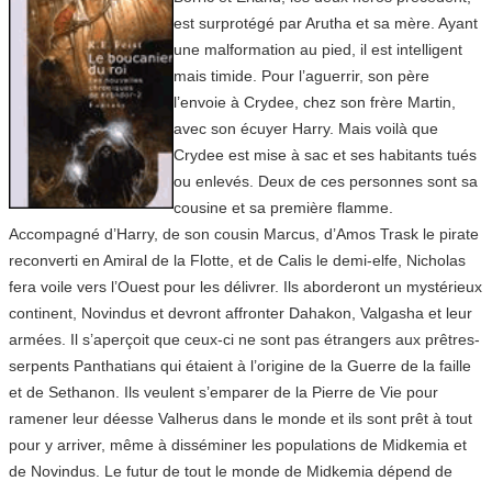
est surprotégé par Arutha et sa mère. Ayant
une malformation au pied, il est intelligent
mais timide. Pour l’aguerrir, son père
l’envoie à Crydee, chez son frère Martin,
avec son écuyer Harry. Mais voilà que
Crydee est mise à sac et ses habitants tués
ou enlevés. Deux de ces personnes sont sa
cousine et sa première flamme.
Accompagné d’Harry, de son cousin Marcus, d’Amos Trask le pirate
reconverti en Amiral de la Flotte, et de Calis le demi-elfe, Nicholas
fera voile vers l’Ouest pour les délivrer. Ils aborderont un mystérieux
continent, Novindus et devront affronter Dahakon, Valgasha et leur
armées. Il s’aperçoit que ceux-ci ne sont pas étrangers aux prêtres-
serpents Panthatians qui étaient à l’origine de la Guerre de la faille
et de Sethanon. Ils veulent s’emparer de la Pierre de Vie pour
ramener leur déesse Valherus dans le monde et ils sont prêt à tout
pour y arriver, même à disséminer les populations de Midkemia et
de Novindus. Le futur de tout le monde de Midkemia dépend de