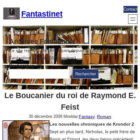
Aller
Contact
Fantastinet
au
contenu
Archives Fantastinet
Ce site reprend les chroniques depuis la création de
Fantastinet jusque 2017 (environ)
Rechercher
Rechercher
Le Boucanier du roi de Raymond E.
Feist
Fantasy
, 
Roman
30 décembre 2008
Mireldar
Les nouvelles chroniques de Krondor 2
Sept an plus tard, Nicholas, le petit frère de
Borric et Erland, les deux héros précédent,