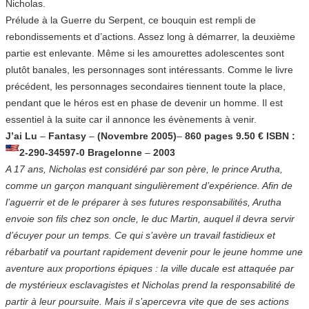
Nicholas.
Prélude à la Guerre du Serpent, ce bouquin est rempli de
rebondissements et d’actions. Assez long à démarrer, la deuxième
partie est enlevante. Même si les amourettes adolescentes sont
plutôt banales, les personnages sont intéressants. Comme le livre
précédent, les personnages secondaires tiennent toute la place,
pendant que le héros est en phase de devenir un homme. Il est
essentiel à la suite car il annonce les évènements à venir.
J’ai Lu
–
Fantasy
–
(Novembre 2005)
–
860 pages
9.50 €
ISBN :
2-290-34597-0
Bragelonne
–
2003
A 17 ans, Nicholas est considéré par son père, le prince Arutha,
comme un garçon manquant singulièrement d’expérience. Afin de
l’aguerrir et de le préparer à ses futures responsabilités, Arutha
envoie son fils chez son oncle, le duc Martin, auquel il devra servir
d’écuyer pour un temps. Ce qui s’avère un travail fastidieux et
rébarbatif va pourtant rapidement devenir pour le jeune homme une
aventure aux proportions épiques : la ville ducale est attaquée par
de mystérieux esclavagistes et Nicholas prend la responsabilité de
partir à leur poursuite. Mais il s’apercevra vite que de ses actions