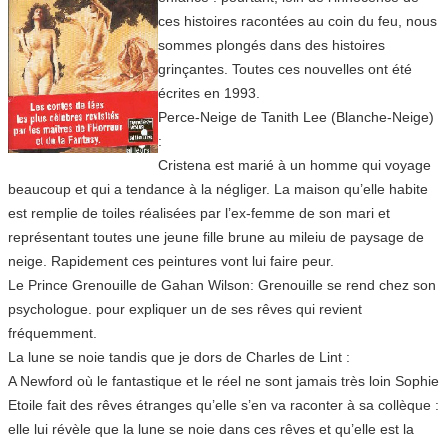
ces histoires racontées au coin du feu, nous
sommes plongés dans des histoires
grinçantes. Toutes ces nouvelles ont été
écrites en 1993.
Perce-Neige de Tanith Lee (Blanche-Neige)
:
Cristena est marié à un homme qui voyage
beaucoup et qui a tendance à la négliger. La maison qu’elle habite
est remplie de toiles réalisées par l’ex-femme de son mari et
représentant toutes une jeune fille brune au mileiu de paysage de
neige. Rapidement ces peintures vont lui faire peur.
Le Prince Grenouille de Gahan Wilson: Grenouille se rend chez son
psychologue. pour expliquer un de ses rêves qui revient
fréquemment.
La lune se noie tandis que je dors de Charles de Lint :
A Newford où le fantastique et le réel ne sont jamais très loin Sophie
Etoile fait des rêves étranges qu’elle s’en va raconter à sa collèque :
elle lui révèle que la lune se noie dans ces rêves et qu’elle est la