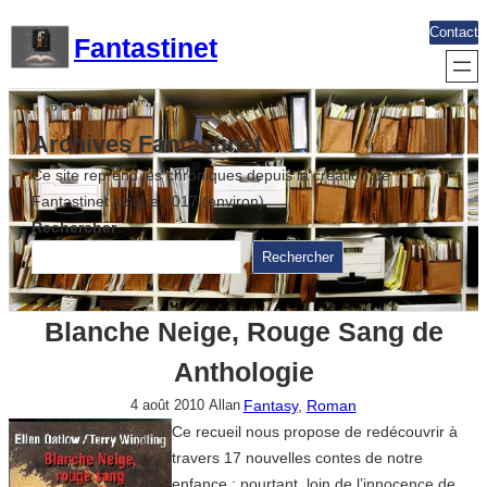
Aller
Contact
Fantastinet
au
contenu
Archives Fantastinet
Ce site reprend les chroniques depuis la création de
Fantastinet jusque 2017 (environ)
Rechercher
Rechercher
Blanche Neige, Rouge Sang de
Anthologie
Fantasy
, 
Roman
4 août 2010
Allan
Ce recueil nous propose de redécouvrir à
travers 17 nouvelles contes de notre
enfance : pourtant, loin de l’innocence de