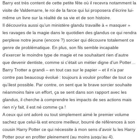
Barry est très content de cette petite fête où il recevra notamment la
visite de Valdemarre, le roi de la farce qui lui proposera d’écrire lui-
même un livre sur la réalité de sa vie et de son histoire.
Il découvrira aussi qu’un ministère glandu travaille à « masquer »
les ravages de la magie dans le quotidien des glandus ce qui rendra
perplexe notre jeune (encore ?) sorcier qui découvre totalement ce
genre de problématique. En plus, son fils semble incapable
d’exercer le moindre type de magie et ne souhaitant rien d’autre
que devenir dentiste, comme si c’était un métier digne d’un Potter…
Barry Trotter a grandi – en tout cas sur le papier – et il n’a par
contre pas beaucoup évolué : toujours à vouloir profiter de tout ce
qu’ilest possible. Par contre, on sent que le brave sorcier souhaite
néanmoins faire un effort, ça se sent dans son rapport avec les
glandus, il cherche à comprendre les impacts de ses actions mais
rien n’y fait, il est né comme ça !
A ceux qui ont adoré ou tout simplement aimé le premier volume
sachez que celui-là est encore meilleur, bourré de références à son
cousin Harry Potter ce qui nécessite à mon sens d’avoir lu les Harry
Potter pour en profiter pleinement (au moins jusqu’au 4).