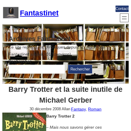
Aller
Contact
Fantastinet
au
contenu
Archives Fantastinet
Ce site reprend les chroniques depuis la création de
Fantastinet jusque 2017 (environ)
Rechercher
Rechercher
Barry Trotter et la suite inutile de
Michael Gerber
Fantasy
, 
Roman
30 décembre 2008
Allan
Barry Trotter 2
– Mais nous savons gérer ces