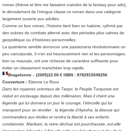
roman (thème et titre me faisaient craindre de la fantasy pour ado),
le déroulement de l’intrigue classe ce roman dans une catégorie
largement ouverte aux adultes.
Comme un bon roman, l’histoire tient bien en haleine, rythmé par
des scènes de combats alterné avec des périodes plus calmes de
geopolitique ou d’histoires personnelles.
La quatrième semble annoncer une passionaria révolutionnaire un
peu caricaturale, il n’en est heureusement rien et les personnages,
bon ou mauvais, ont une richesse de caractère suffisante pour
éviter un classement manichéen trop rapide.
Bragelonne
–
(2005)22.00 € ISBN : 9782915549256
Couverture :
Etienne Le Roux
Dans les royames orientaux de Tanjor, le Peuple Turquoise est
réduit en esclavage depuis des millénaires. Mais il chérit une
légende qui lui donnera un jour le courage, l’étincelle qui lui
manquent pour se révolter : la légende d’Ayesha, la déesse qui
commandera aux étoiles et rendra la liberté à ses enfants
condamnés. Marikani, la reine déchue est pourchassée, est-elle
l’incarnation d’Ayesha ? Est-elle celle qui doit allumer le feu de la