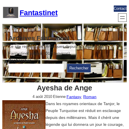
Aller
Contact
Fantastinet
au
contenu
Archives Fantastinet
Ce site reprend les chroniques depuis la création de
Fantastinet jusque 2017 (environ)
Rechercher
Rechercher
Ayesha de Ange
Fantasy
, 
Roman
4 août 2010
Etienne
Dans les royames orientaux de Tanjor, le
Peuple Turquoise est réduit en esclavage
depuis des millénaires. Mais il chérit une
légende qui lui donnera un jour le courage,