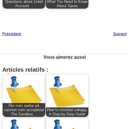
Questions about 1xbet
What You Need to Know
Account…
About Taxes
Précédent
Suivant
Vous aimerez aussi
Articles relatifs :
Hur man spelar på
casinon som accepterar
How to mostbet zaloguj:
The Sandbox…
A Step-by-Step Guide