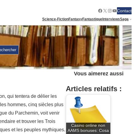
Facebook
X
Instagram
YouTube
Contact
Science-Fiction
Fantasy
Fantastique
Interviews
Saga
echercher
Vous aimerez aussi
Articles relatifs :
 qui tentera de délier les
 les hommes, cinq siècles plus
Ligue du Parchemin, voit venir
ndaire et trouver les Trois
Casino online non
tiques et les peuples mythiques.
AAMS bonuses: Cosa