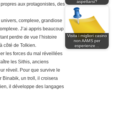
aspettarsi?
 propres aux protagonistes, des
e univers, complexe, grandiose
, complexe. J’ai appris beaucoup
Visita i migliori casino
ant perdre de vue l’histoire
non AAMS per
à côté de Tolkien.
esperienze…
r les forces du mal réveillées
ître les Sithis, anciens
ur réveil. Pour que survive le
nabik, un troll, il croisera
kien, il développe des langages