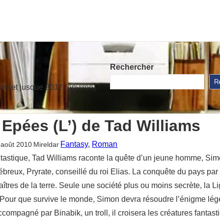
Rechercher
R
stinet jusque 2017 (environ)
Epées (L’) de Tad Williams
Fantasy
, 
Roman
 août 2010
Mireldar
tique, Tad Williams raconte la quête d’un jeune homme, Simon,
ébreux, Pryrate, conseillé du roi Elias. La conquête du pays par
 maîtres de la terre. Seule une société plus ou moins secrète, la 
. Pour que survive le monde, Simon devra résoudre l’énigme lége
ompagné par Binabik, un troll, il croisera les créatures fantas