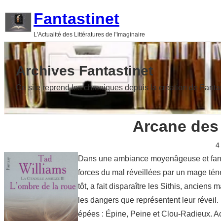
Aller
Fantastinet
au
L'Actualité des Littératures de l'Imaginaire
contenu
Archives Fantastinet
Ce site reprend les chroniques depuis la création de Fanta
Arcane des 
4
Dans une ambiance moyenâgeuse et fantas
forces du mal réveillées par un mage tén
tôt, a fait disparaître les Sithis, anciens
les dangers que représentent leur réveil
épées : Épine, Peine et Clou-Radieux. Acc