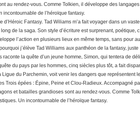
sont au rendez-vous. Comme Tolkien, il développe des langages
n incontournable de l’héroïque fantasy.
re d’Héroic Fantasy. Tad Wiliams m’a fait voyager dans un vast
au long de la saga. Son style d’écriture est surprenant, poétique
éveloppe l’action en plusieurs lieux en même temps, sans pour aut
pourquoi j’élève Tad Williams aux panthéon de la fantasy, juste 
aconte la quête d’un jeune homme, Simon, qui tentera de délie
uête du pays par les hommes, cinq siècles plus tôt, a fait dispara
a Ligue du Parchemin, voit venir les dangers que représentent le
s Trois épées : Épine, Peine et Clou-Radieux. Accompagné par Bi
dragons et batailles grandioses sont au rendez-vous. Comme Tol
stiques. Un incontournable de l’héroïque fantasy.