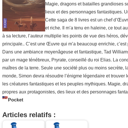
Magie, dragons et batailles grandioses 
lieux et des personnages fantastiques. U
Cette saga de 8 livres est un chef d’Œuv
et riche. Il m’a tenu en haleine, ce tout 
à sa lecture, l’auteur multiplie les points de vue des héros, d
principale.. C’est une Œuvre qui m’a beaucoup enrichie, c’est 
Dans une ambiance moyenâgeuse et fantastique, Tad Williams r
par un mage ténébreux, Pryrate, conseillé du roi Elias. La conq
maîtres de la terre. Seule une société plus ou moins secrète, l
monde, Simon devra résoudre l’énigme légendaire et trouver le
les créatures fantastiques et les peuples mythiques. Magie, 
propres aux protagonistes, des lieux et des personnages fanta
Pocket
Articles relatifs :