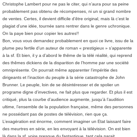
Christophe Lambert pour ne pas le citer, qui n’aura pour sa peine
probablement pas obtenu de récompenses, ni un si grand nombre
de ventes. Certes, il devient difficile d’être original, mais là c’est le
plagiat d’une idée, tournée sans rentrer dans le genre uchronique.
On la paye bien pour copier les autres!!
Bon, vous vous demandez probablement en quoi ce livre, issu de la
plume peu fertile d’un auteur de roman « prestigieux » s’apparente
à la sf. Et bien, il y a d’abord le thême de la télé réalité, qui reprend
des thêmes dickiens de la disparition de l’homme par une société
omniprésente. On pourrait même apparenter l’impéritie des
dirigeants et l’inaction du peuple à la série catastrophe de John
Brunner. Le peuple, loin de se désintéresser et de spolier un
programe digne d’invectives, ne fait plus que regarder. Et plus il est
critiqué, plus la courbe d’audience augmente, jusqu’à l’audition
ultime, l’ensemble de la population française, même des personnes
ne possédant pas de postes de télévision, rien que ça.
L’exagération est énorme, comment imaginer un Etat laissant faire
des meurtres en série, en les envoyant à la télévision. On est bien
là dans la sf, voire presque du fantastique, tant cela parait