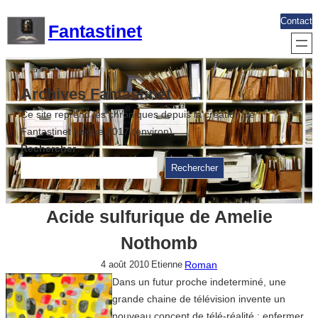
Aller
Contact
Fantastinet
au
contenu
Archives Fantastinet
Ce site reprend les chroniques depuis la création de
Fantastinet jusque 2017 (environ)
Rechercher
Rechercher
Acide sulfurique de Amelie
Nothomb
Roman
4 août 2010
Etienne
Dans un futur proche indeterminé, une
grande chaine de télévision invente un
nouveau concept de télé-réalité : enfermer